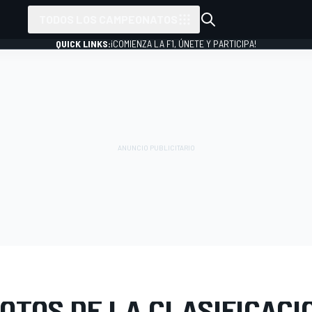
TODOS LOS CAMPEONATOS
QUICK LINKS:
¡COMIENZA LA F1, ÚNETE Y PARTICIPA!
 FOTOS
IndyCar
110º Indy 500
OTOS DE LA CLASIFICACI