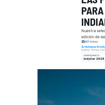
PARA 
FÓRMULA E
MOTO
INDI
Nuestra selec
edición de la
63 fotos
Srinivasa Kris
NASCAR
INDYCAR
SPORTSCAR
RALLY
TURISM
Edited:
18 may 202
CAMPEONATO
IndyCar 2026
MÁS