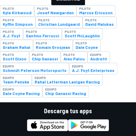
PILOTO
PILOTO
PILOTO
Kyle Kirkwood
Josef Newgarden
Marcus Ericsson
PILOTO
PILOTO
PILOTO
Kyffin Simpson
Christian Lundgaard
David Malukas
PILOTO
PILOTO
PILOTO
A.J. Foyt
Santino Ferrucci
Scott McLaughlin
PILOTO
PILOTO
PILOTO
Graham Rahal
Romain Grosjean
Dale Coyne
PILOTO
PILOTO
PILOTO
EQUIPO
Scott Dixon
Chip Ganassi
Alex Palou
Andretti
EQUIPO
EQUIPO
Schmidt Peterson Motorsports
A.J. Foyt Enterprises
EQUIPO
EQUIPO
Team Penske
Rahal Letterman Lanigan Racing
EQUIPO
EQUIPO
Dale Coyne Racing
Chip Ganassi Racing
Descarga tus apps