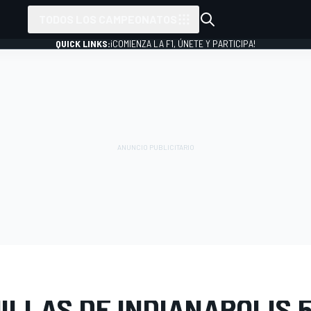
TODOS LOS CAMPEONATOS
QUICK LINKS:
¡COMIENZA LA F1, ÚNETE Y PARTICIPA!
 FOTOS
IndyCar
500 Millas de Indianápolis
ILLAS DE INDIANÁPOLIS 5