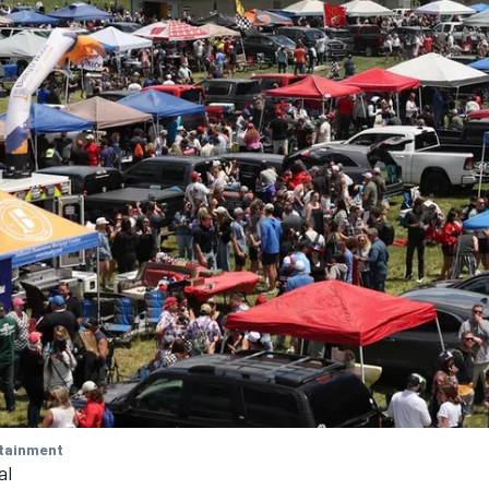
tainment
al