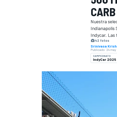
CARB
FÓRMULA E
MOTO
Nuestra selec
Indianapolis
Indycar. Las 
42 fotos
Srinivasa Kris
Publicado:
24 may 
NASCAR
INDYCAR
SPORTSCAR
RALLY
TURISM
CAMPEONATO
IndyCar 2025
MÁS