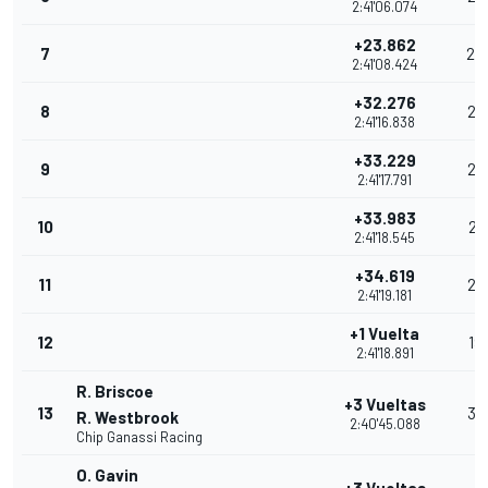
2:41'06.074
+23.862
7
24
2:41'08.424
+32.276
8
23
2:41'16.838
+33.229
9
22
2:41'17.791
+33.983
10
21
2:41'18.545
+34.619
11
20
2:41'19.181
+1 Vuelta
12
19
2:41'18.891
R. Briscoe
+3 Vueltas
13
35
R. Westbrook
2:40'45.088
Chip Ganassi Racing
O. Gavin