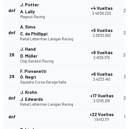
J. Potter
+4 Vueltas
dnf
22
A. Lally
2:40'06.220
Magnus Racing
A. Sims
+5 Vueltas
dnf
25
C. de Phillippi
2:36'33.992
Rahal Letterman Lanigan Racing
J. Hand
+6 Vueltas
28
24
D. Müller
2:41'29.375
Chip Ganassi Racing
F. Piovanetti
+6 Vueltas
29
21
O. Negri
2:42'23.410
Squadra Corse Garage Italia
J. Krohn
+17 Vueltas
dnf
23
J. Edwards
2:12'05.281
Rahal Letterman Lanigan Racing
+22 Vueltas
dnf
18
1:54'12.171