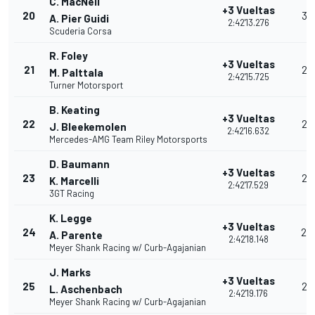
C. MacNeil
+3 Vueltas
20
30
A. Pier Guidi
2:42'13.276
Scuderia Corsa
R. Foley
+3 Vueltas
21
28
M. Palttala
2:42'15.725
Turner Motorsport
B. Keating
+3 Vueltas
22
26
J. Bleekemolen
2:42'16.632
Mercedes-AMG Team Riley Motorsports
D. Baumann
+3 Vueltas
23
25
K. Marcelli
2:42'17.529
3GT Racing
K. Legge
+3 Vueltas
24
24
A. Parente
2:42'18.148
Meyer Shank Racing w/ Curb-Agajanian
J. Marks
+3 Vueltas
25
23
L. Aschenbach
2:42'19.176
Meyer Shank Racing w/ Curb-Agajanian