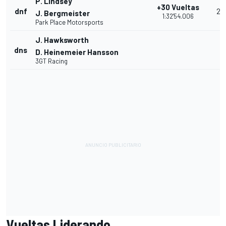
P. Lindsey
+30 Vueltas
dnf
20
J. Bergmeister
1:32'54.006
Park Place Motorsports
J. Hawksworth
dns
D. Heinemeier Hansson
3GT Racing
Vueltas Liderando