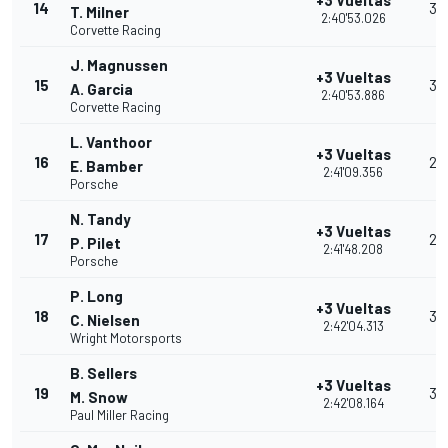
+3 Vueltas
14
32
T. Milner
2:40'53.026
Corvette Racing
J. Magnussen
+3 Vueltas
15
30
A. Garcia
2:40'53.886
Corvette Racing
L. Vanthoor
+3 Vueltas
16
28
E. Bamber
2:41'09.356
Porsche
N. Tandy
+3 Vueltas
17
26
P. Pilet
2:41'48.208
Porsche
P. Long
+3 Vueltas
18
35
C. Nielsen
2:42'04.313
Wright Motorsports
B. Sellers
+3 Vueltas
19
32
M. Snow
2:42'08.164
Paul Miller Racing