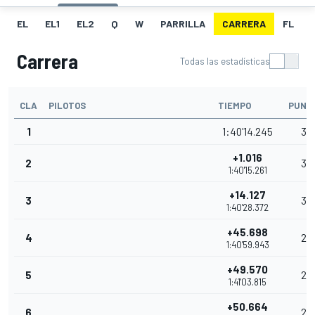
EL
EL1
EL2
Q
W
PARRILLA
CARRERA
FL
Carrera
Todas las estadísticas
CLA
PILOTOS
TIEMPO
PUNT
1
1:40'14.245
35
+1.016
2
32
1:40'15.261
+14.127
3
30
1:40'28.372
+45.698
4
28
1:40'59.943
+49.570
5
26
1:41'03.815
+50.664
6
25