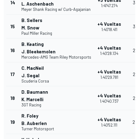
+3 Vueltas
14
32
L. Aschenbach
1:41'47.274
Meyer Shank Racing w/ Curb-Agajanian
B. Sellers
+4 Vueltas
15
30
M. Snow
1:40'18.411
Paul Miller Racing
B. Keating
+4 Vueltas
16
28
J. Bleekemolen
1:40'28.134
Mercedes-AMG Team Riley Motorsports
C. MacNeil
+4 Vueltas
17
26
J. Segal
1:40'29.781
Scuderia Corsa
D. Baumann
+4 Vueltas
18
25
K. Marcelli
1:40'40.737
3GT Racing
R. Foley
+4 Vueltas
19
24
B. Auberlen
1:40'52.111
Turner Motorsport