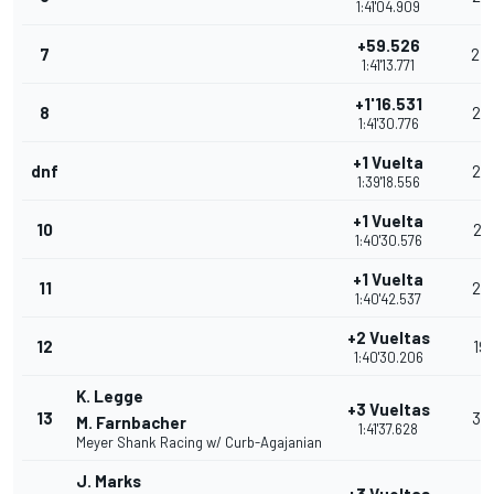
1:41'04.909
+59.526
7
24
1:41'13.771
+1'16.531
8
23
1:41'30.776
+1 Vuelta
dnf
22
1:39'18.556
+1 Vuelta
10
21
1:40'30.576
+1 Vuelta
11
20
1:40'42.537
+2 Vueltas
12
19
1:40'30.206
K. Legge
+3 Vueltas
13
35
M. Farnbacher
1:41'37.628
Meyer Shank Racing w/ Curb-Agajanian
J. Marks