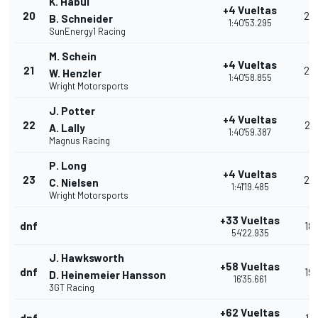
K. Habul
+4 Vueltas
20
23
B. Schneider
1:40'53.295
SunEnergy1 Racing
M. Schein
+4 Vueltas
21
22
W. Henzler
1:40'58.855
Wright Motorsports
J. Potter
+4 Vueltas
22
21
A. Lally
1:40'59.387
Magnus Racing
P. Long
+4 Vueltas
23
20
C. Nielsen
1:41'19.485
Wright Motorsports
+33 Vueltas
dnf
18
54'22.935
J. Hawksworth
+58 Vueltas
dnf
19
D. Heinemeier Hansson
16'35.661
3GT Racing
+62 Vueltas