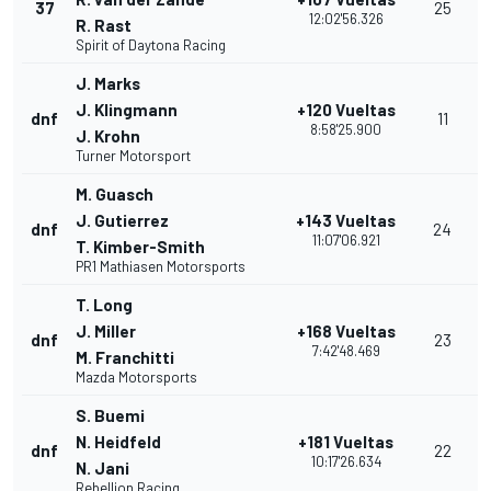
37
25
12:02'56.326
R. Rast
Spirit of Daytona Racing
J. Marks
J. Klingmann
+120 Vueltas
dnf
11
8:58'25.900
J. Krohn
Turner Motorsport
M. Guasch
J. Gutierrez
+143 Vueltas
dnf
24
11:07'06.921
T. Kimber-Smith
PR1 Mathiasen Motorsports
T. Long
J. Miller
+168 Vueltas
dnf
23
7:42'48.469
M. Franchitti
Mazda Motorsports
S. Buemi
N. Heidfeld
+181 Vueltas
dnf
22
10:17'26.634
N. Jani
Rebellion Racing