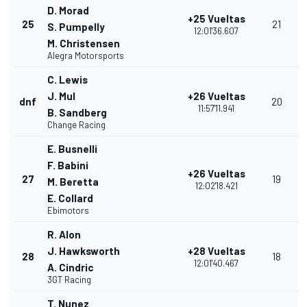
D. Morad
+25 Vueltas
25
21
S. Pumpelly
12:01'36.607
M. Christensen
Alegra Motorsports
C. Lewis
J. Mul
+26 Vueltas
dnf
20
11:57'11.941
B. Sandberg
Change Racing
E. Busnelli
F. Babini
+26 Vueltas
27
19
M. Beretta
12:02'18.421
E. Collard
Ebimotors
R. Alon
J. Hawksworth
+28 Vueltas
28
18
12:01'40.467
A. Cindric
3GT Racing
T. Nunez