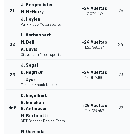
J. Bergmeister
+24 Vueltas
21
25
M. McMurry
12:01'41.377
J. Heylen
Park Place Motorsports
L. Aschenbach
M. Bell
+24 Vueltas
22
24
12:01'56.097
A. Davis
Stevenson Motorsports
J. Segal
O. Negri Jr
+24 Vueltas
23
23
12:01'57.160
T. Dyer
Michael Shank Racing
C. Engelhart
R. Ineichen
+25 Vueltas
dnf
22
R. Antinucci
11:59'23.452
M. Bortolotti
GRT Grasser Racing Team
M. Quesada