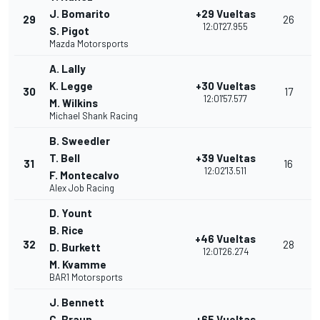
J. Bomarito
+29 Vueltas
29
26
12:01'27.955
S. Pigot
Mazda Motorsports
A. Lally
K. Legge
+30 Vueltas
30
17
12:01'57.577
M. Wilkins
Michael Shank Racing
B. Sweedler
T. Bell
+39 Vueltas
31
16
12:02'13.511
F. Montecalvo
Alex Job Racing
D. Yount
B. Rice
+46 Vueltas
32
28
D. Burkett
12:01'26.274
M. Kvamme
BAR1 Motorsports
J. Bennett
C. Braun
+65 Vueltas