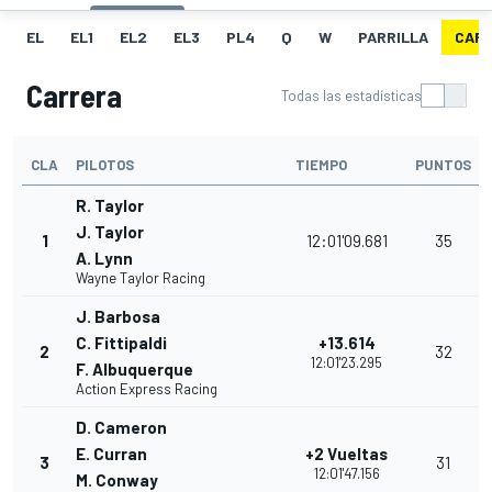
EL
EL1
EL2
EL3
PL4
Q
W
PARRILLA
CAR
Carrera
Todas las estadísticas
CLA
PILOTOS
TIEMPO
PUNTOS
R. Taylor
J. Taylor
1
12:01'09.681
35
A. Lynn
Wayne Taylor Racing
J. Barbosa
C. Fittipaldi
+13.614
2
32
12:01'23.295
F. Albuquerque
Action Express Racing
D. Cameron
E. Curran
+2 Vueltas
3
31
12:01'47.156
M. Conway