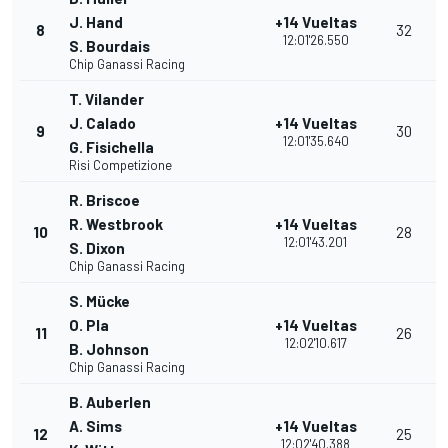
J. Hand
+14 Vueltas
8
32
12:01'26.550
S. Bourdais
Chip Ganassi Racing
T. Vilander
J. Calado
+14 Vueltas
9
30
12:01'35.640
G. Fisichella
Risi Competizione
R. Briscoe
R. Westbrook
+14 Vueltas
10
28
12:01'43.201
S. Dixon
Chip Ganassi Racing
S. Mücke
O. Pla
+14 Vueltas
11
26
12:02'10.617
B. Johnson
Chip Ganassi Racing
B. Auberlen
A. Sims
+14 Vueltas
12
25
12:02'40.388