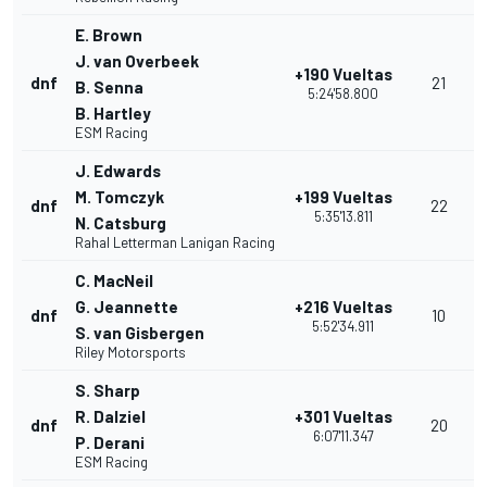
E. Brown
J. van Overbeek
+190 Vueltas
dnf
21
B. Senna
5:24'58.800
B. Hartley
ESM Racing
J. Edwards
M. Tomczyk
+199 Vueltas
dnf
22
5:35'13.811
N. Catsburg
Rahal Letterman Lanigan Racing
C. MacNeil
G. Jeannette
+216 Vueltas
dnf
10
5:52'34.911
S. van Gisbergen
Riley Motorsports
S. Sharp
R. Dalziel
+301 Vueltas
dnf
20
6:07'11.347
P. Derani
ESM Racing