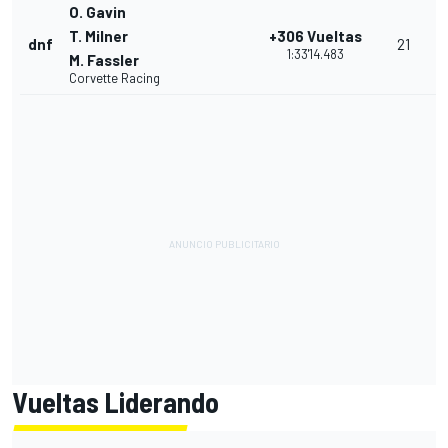
O. Gavin
T. Milner
+306 Vueltas
dnf
21
1:33'14.483
M. Fassler
Corvette Racing
Vueltas Liderando