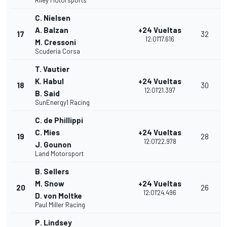
Riley Motorsports
C. Nielsen
A. Balzan
+24 Vueltas
17
32
12:01'17.616
M. Cressoni
Scuderia Corsa
T. Vautier
K. Habul
+24 Vueltas
18
30
12:01'21.397
B. Said
SunEnergy1 Racing
C. de Phillippi
C. Mies
+24 Vueltas
19
28
12:01'22.978
J. Gounon
Land Motorsport
B. Sellers
M. Snow
+24 Vueltas
20
26
12:01'24.496
D. von Moltke
Paul Miller Racing
P. Lindsey