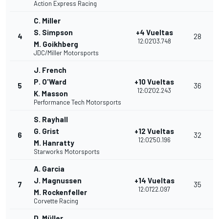
Action Express Racing
C. Miller
S. Simpson
+4 Vueltas
4
28
12:02'03.748
M. Goikhberg
JDC/Miller Motorsports
J. French
P. O'Ward
+10 Vueltas
5
36
12:02'02.243
K. Masson
Performance Tech Motorsports
S. Rayhall
G. Grist
+12 Vueltas
6
32
12:02'50.196
M. Hanratty
Starworks Motorsports
A. Garcia
J. Magnussen
+14 Vueltas
7
35
12:01'22.097
M. Rockenfeller
Corvette Racing
D. Müller