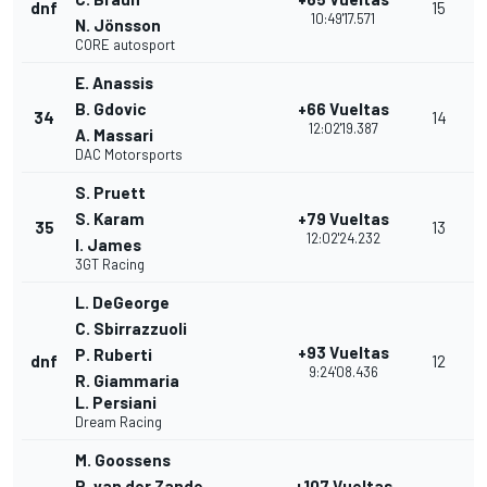
dnf
15
10:49'17.571
N. Jönsson
CORE autosport
E. Anassis
B. Gdovic
+66 Vueltas
34
14
12:02'19.387
A. Massari
DAC Motorsports
S. Pruett
S. Karam
+79 Vueltas
35
13
12:02'24.232
I. James
3GT Racing
L. DeGeorge
C. Sbirrazzuoli
+93 Vueltas
P. Ruberti
dnf
12
9:24'08.436
R. Giammaria
L. Persiani
Dream Racing
M. Goossens
R. van der Zande
+107 Vueltas