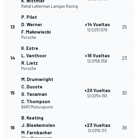
K. Wittmer
Rahal Letterman Lanigan Racing
P. Pilet
D. Werner
+14 Vueltas
13
25
12:02'57.679
F. Makowiecki
Porsche
K. Estre
L. Vanthoor
+16 Vueltas
14
23
12:01'58.356
R. Lietz
Porsche
M. Drumwright
C. Ducote
+20 Vueltas
15
30
G. Yacaman
12:02'54.193
C. Thompson
BAR1 Motorsports
B. Keating
J. Bleekemolen
+23 Vueltas
16
36
12:03'15.173
M. Farnbacher