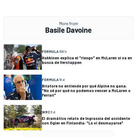
More from
Basile Davoine
FÓRMULA 1
16 h
Hakkinen explica el "riesgo" en McLaren si va en
busca de Verstappen
FÓRMULA 1
1 d
Briatore no entiende por qué Alpine no gana:
"No sé por qué no podemos vencer a McLaren o
Ferrari"
WRC
3 d
El dramático relato de Ingrassia del accidente
con Ogier en Finlandia: "Lo vi desmayarse"