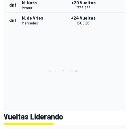
N. Nato
+20 Vueltas
dnf
Venturi
17'58.256
N. de Vries
+24 Vueltas
dnf
Mercedes
13'06.281
Vueltas Liderando