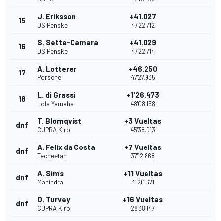
J. Eriksson
+41.027
15
DS Penske
47'22.712
S. Sette-Camara
+41.029
16
DS Penske
47'22.714
A. Lotterer
+46.250
17
Porsche
47'27.935
L. di Grassi
+1'26.473
18
Lola Yamaha
48'08.158
T. Blomqvist
+3 Vueltas
dnf
CUPRA Kiro
45'38.013
A. Felix da Costa
+7 Vueltas
dnf
Techeetah
37'12.868
A. Sims
+11 Vueltas
dnf
Mahindra
31'20.671
O. Turvey
+16 Vueltas
dnf
CUPRA Kiro
28'38.147