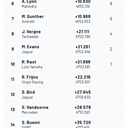
A. Lynn
+10.630
6
8
Mahindra
46'52.315
M. Gunther
+10.968
7
6
Andretti
46'52.653
J. Vergne
+21.111
8
4
Techeetah
47'02.796
M. Evans
+21.261
9
2
Jaguar
47'02.946
R. Rast
+21.896
10
1
Lola Yamaha
47'03.581
R. Frijns
+22.216
11
Virgin Racing
47'03.901
S. Bird
+27.945
12
Jaguar
47'09.630
S. Vandoorne
+28.578
13
Mercedes
47'10.263
S. Buemi
+35.720
14
DAMS
47'17.405