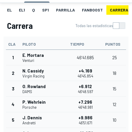
EL
EL1
Q
SP1
PARRILLA
FANBOOST
CARRERA
Carrera
Todas las estadísticas
CLA
PILOTO
TIEMPO
PUNTOS
E. Mortara
1
46'41.685
25
Venturi
N. Cassidy
+4.169
2
18
Virgin Racing
46'45.854
O. Rowland
+6.912
3
15
DAMS
46'48.597
P. Wehrlein
+7.296
4
12
Porsche
46'48.981
J. Dennis
+9.986
5
10
Andretti
46'51.671