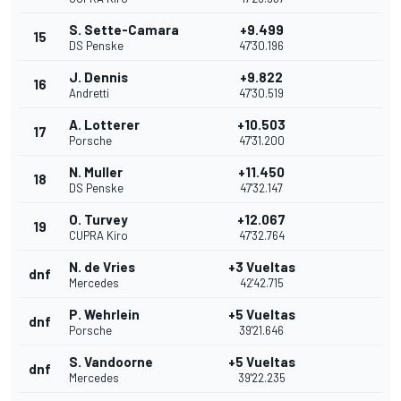
S. Sette-Camara
+9.499
15
DS Penske
47'30.196
J. Dennis
+9.822
16
Andretti
47'30.519
A. Lotterer
+10.503
17
Porsche
47'31.200
N. Muller
+11.450
18
DS Penske
47'32.147
O. Turvey
+12.067
19
CUPRA Kiro
47'32.764
N. de Vries
+3 Vueltas
dnf
Mercedes
42'42.715
P. Wehrlein
+5 Vueltas
dnf
Porsche
39'21.646
S. Vandoorne
+5 Vueltas
dnf
Mercedes
39'22.235