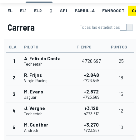
EL
EL1
EL2
Q
SP1
PARRILLA
FANBOOST
CA
Carrera
Todas las estadísticas
CLA
PILOTO
TIEMPO
PUNTOS
A. Felix da Costa
1
47'20.697
25
Techeetah
R. Frijns
+2.848
2
18
Virgin Racing
47'23.545
M. Evans
+2.872
3
15
Jaguar
47'23.569
J. Vergne
+3.120
4
12
Techeetah
47'23.817
M. Gunther
+3.270
5
10
Andretti
47'23.967