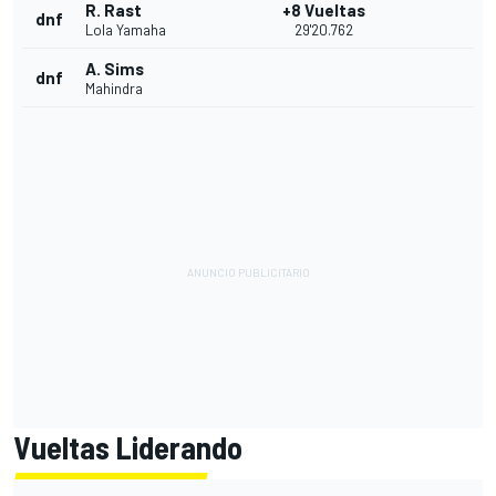
R. Rast
+8 Vueltas
dnf
Lola Yamaha
29'20.762
A. Sims
dnf
Mahindra
Vueltas Liderando