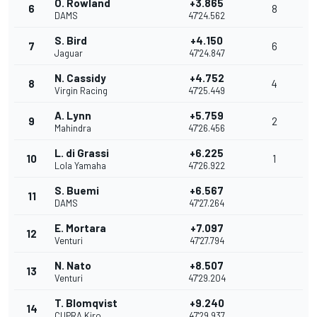
O. Rowland
+3.865
6
8
DAMS
47'24.562
S. Bird
+4.150
7
6
Jaguar
47'24.847
N. Cassidy
+4.752
8
4
Virgin Racing
47'25.449
A. Lynn
+5.759
9
2
Mahindra
47'26.456
L. di Grassi
+6.225
10
1
Lola Yamaha
47'26.922
S. Buemi
+6.567
11
DAMS
47'27.264
E. Mortara
+7.097
12
Venturi
47'27.794
N. Nato
+8.507
13
Venturi
47'29.204
T. Blomqvist
+9.240
14
CUPRA Kiro
47'29.937