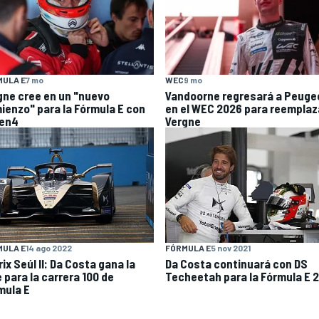
MULA E
7 mo
WEC
9 mo
gne cree en un "nuevo
Vandoorne regresará a Peuge
ienzo" para la Fórmula E con
en el WEC 2026 para reemplaz
Gen4
Vergne
MULA E
14 ago 2022
FÓRMULA E
5 nov 2021
ix Seúl II: Da Costa gana la
Da Costa continuará con DS
 para la carrera 100 de
Techeetah para la Fórmula E 
mula E