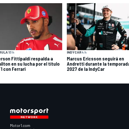
ULA 1
3 h
INDYCAR
4 h
rson Fittipaldi respalda a
Marcus Ericsson seguirá en
lton en su lucha por el título
Andretti durante la temporad
1 con Ferrari
2027 de la IndyCar
Motor1.com