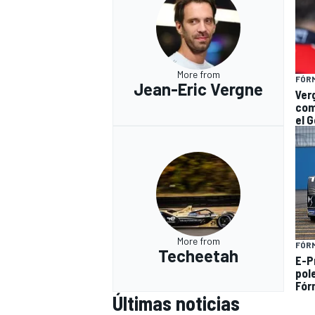
More from
FÓR
Jean-Eric Vergne
Ver
com
el 
More from
FÓR
Techeetah
E-Pr
pole
Fór
Últimas noticias