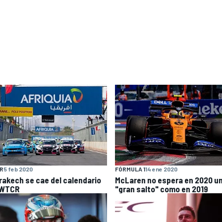
R
5 feb 2020
FÓRMULA 1
14 ene 2020
rakech se cae del calendario
McLaren no espera en 2020 u
 WTCR
"gran salto" como en 2019