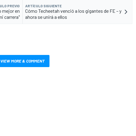
ULO PREVIO
ARTÍCULO SIGUIENTE
lo mejor en
Cómo Techeetah venció a los gigantes de FE – y
mi carrera"
ahora se unirá a ellos
VIEW MORE & COMMENT