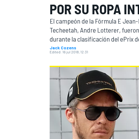
POR SU ROPA IN
FÓRMULA E
MOTO
El campeón de la Fórmula E Jean-
Techeetah, Andre Lotterer, fueron
durante la clasificación del ePrix 
Jack Cozens
Edited:
16 jul 2018, 12:31
NASCAR
INDYCAR
SPORTSCAR
RALLY
TURISM
MÁS