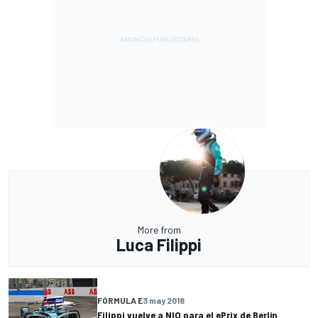
More from
Luca Filippi
FÓRMULA E
3 may 2018
Filippi vuelve a NIO para el ePrix de Berlín