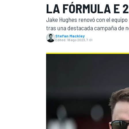
LA FÓRMULA E 
FÓRMULA E
MOTO
Jake Hughes renovó con el equipo
tras una destacada campaña de no
Stefan Mackley
Edited:
18 ago 2023, 7:01
NASCAR
INDYCAR
SPORTSCAR
RALLY
TURISM
MÁS