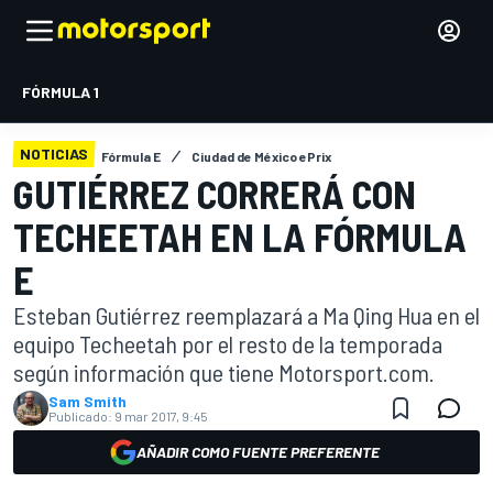
FÓRMULA 1
NOTICIAS
Fórmula E
Ciudad de México ePrix
GUTIÉRREZ CORRERÁ CON
TECHEETAH EN LA FÓRMULA
E
Esteban Gutiérrez reemplazará a Ma Qing Hua en el
equipo Techeetah por el resto de la temporada
según información que tiene Motorsport.com.
Sam Smith
Publicado:
9 mar 2017, 9:45
AÑADIR COMO FUENTE PREFERENTE