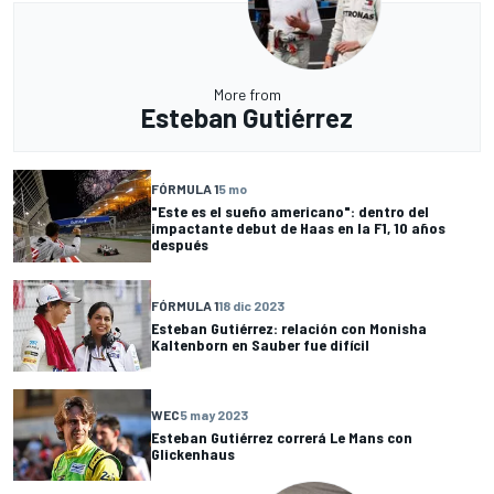
More from
Esteban Gutiérrez
FÓRMULA 1
5 mo
"Este es el sueño americano": dentro del
impactante debut de Haas en la F1, 10 años
después
FÓRMULA 1
18 dic 2023
Esteban Gutiérrez: relación con Monisha
Kaltenborn en Sauber fue difícil
WEC
5 may 2023
Esteban Gutiérrez correrá Le Mans con
Glickenhaus