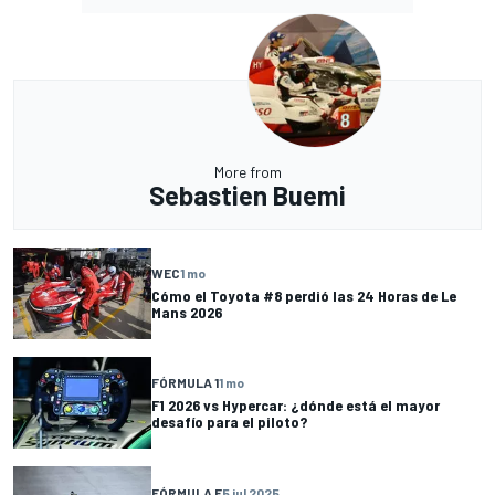
More from
Sebastien Buemi
WEC
1 mo
Cómo el Toyota #8 perdió las 24 Horas de Le
Mans 2026
FÓRMULA 1
1 mo
F1 2026 vs Hypercar: ¿dónde está el mayor
desafío para el piloto?
FÓRMULA E
5 jul 2025