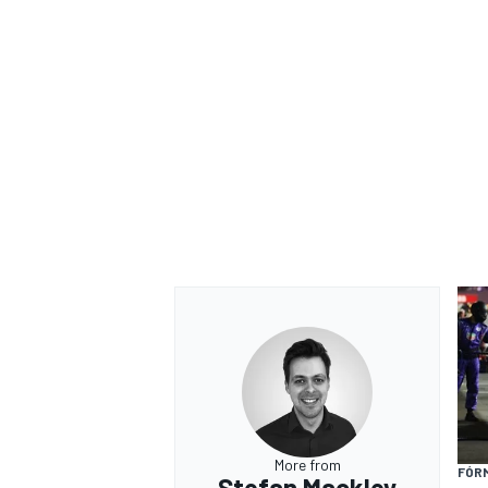
More from
FÓR
Stefan Mackley