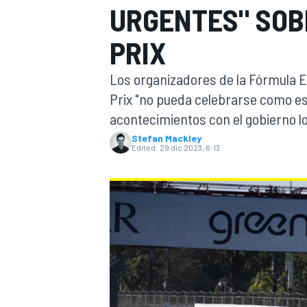
URGENTES" SOB
FÓRMULA E
MOTO
PRIX
Los organizadores de la Fórmula E
Prix "no pueda celebrarse como est
acontecimientos con el gobierno lo
Stefan Mackley
NASCAR
INDYCAR
SPORTSCAR
RALLY
TURISM
Edited:
29 dic 2023, 6:13
MÁS