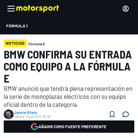
FÓRMULA 1
NOTICIAS
Fórmula E
BMW CONFIRMA SU ENTRADA
COMO EQUIPO A LA FÓRMULA
E
BMW anunció que tendrá plena representación en
la serie de monoplazas eléctricos con su equipo
oficial dentro de la categoría.
Jamie Klein
Edited:
11 jul 2017, 15:18
AÑADIR COMO FUENTE PREFERENTE