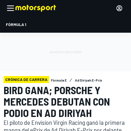
FÓRMULA 1
CRÓNICA DE CARRERA
Fórmula E
Ad Diriyah E-Prix
BIRD GANA; PORSCHE Y
MERCEDES DEBUTAN CON
PODIO EN AD DIRIYAH
El piloto de Envision Virgin Racing ganó la primera
manga del ePrix de Ad Diriyah E-Prix por delante