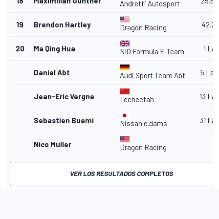
18
Maximilian Gunther
25.66
Andretti Autosport
19
Brendon Hartley
42.21
Dragon Racing
20
Ma Qing Hua
1 La
NIO Formula E Team
Daniel Abt
5 Lap
Audi Sport Team Abt
Jean-Eric Vergne
13 La
Techeetah
Sebastien Buemi
31 La
Nissan e.dams
Nico Muller
Dragon Racing
VER LOS RESULTADOS COMPLETOS