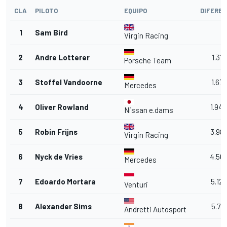
CLA
PILOTO
EQUIPO
DIFEREN
1
Sam Bird
Virgin Racing
2
Andre Lotterer
1.319
Porsche Team
3
Stoffel Vandoorne
1.672
Mercedes
4
Oliver Rowland
1.94
Nissan e.dams
5
Robin Frijns
3.98
Virgin Racing
6
Nyck de Vries
4.56
Mercedes
7
Edoardo Mortara
5.122
Venturi
8
Alexander Sims
5.715
Andretti Autosport