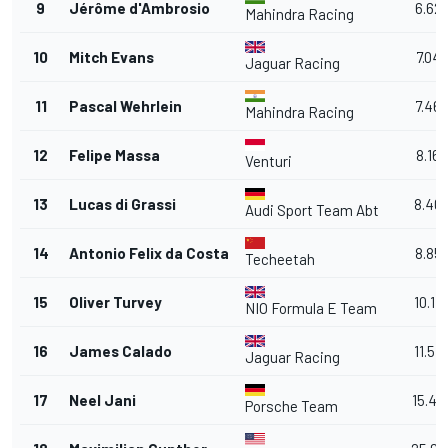
9
Jérôme d'Ambrosio
6.62
Mahindra Racing
10
Mitch Evans
7.04
Jaguar Racing
11
Pascal Wehrlein
7.46
Mahindra Racing
12
Felipe Massa
8.166
Venturi
13
Lucas di Grassi
8.40
Audi Sport Team Abt
14
Antonio Felix da Costa
8.85
Techeetah
15
Oliver Turvey
10.17
NIO Formula E Team
16
James Calado
11.57
Jaguar Racing
17
Neel Jani
15.42
Porsche Team