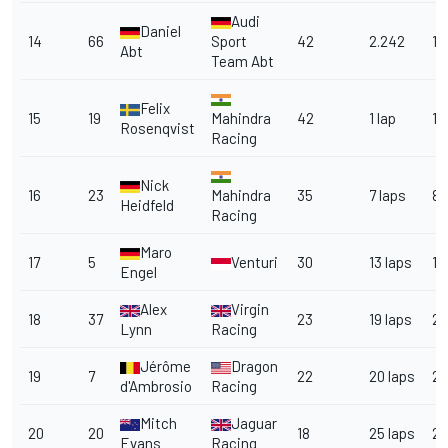
Audi
Daniel
14
66
Sport
42
2.242
1
Abt
Team Abt
Felix
15
19
Mahindra
42
1 lap
1
Rosenqvist
Racing
Nick
16
23
Mahindra
35
7 laps
8
Heidfeld
Racing
Maro
17
5
Venturi
30
13 laps
13
Engel
Alex
Virgin
18
37
23
19 laps
20
Lynn
Racing
Jérôme
Dragon
19
7
22
20 laps
21
d'Ambrosio
Racing
Mitch
Jaguar
20
20
18
25 laps
2
Evans
Racing