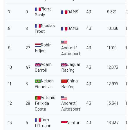
Pierre
7
9
D
AMS
43
9.321
9.
Gasly
Nicolas
8
8
D
AMS
43
10.036
10
Prost
Robin
9
27
Andretti
43
11.019
11
Frijns
Autosport
Adam
Jaguar
10
47
43
12.073
12
Carroll
Racing
Nelson
China
11
3
43
12.977
12
Piquet Jr.
Racing
Antonio
12
28
Felix da
Andretti
43
13.341
13
Costa
Autosport
Tom
13
4
Venturi
43
16.337
16
Dillmann