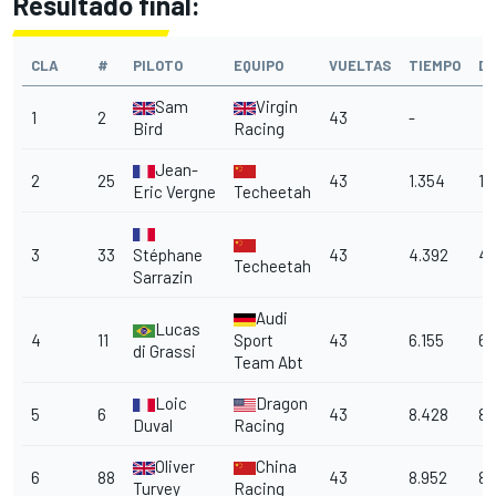
Resultado final:
CLA
#
PILOTO
EQUIPO
VUELTAS
TIEMPO
DI
Sam
Virgin
1
2
43
-
Bird
Racing
Jean-
2
25
43
1.354
1.
Eric Vergne
Techeetah
3
33
Stéphane
43
4.392
4.
Techeetah
Sarrazin
Audi
Lucas
4
11
Sport
43
6.155
6.
di Grassi
Team Abt
Loic
Dragon
5
6
43
8.428
8.
Duval
Racing
Oliver
China
6
88
43
8.952
8.
Turvey
Racing