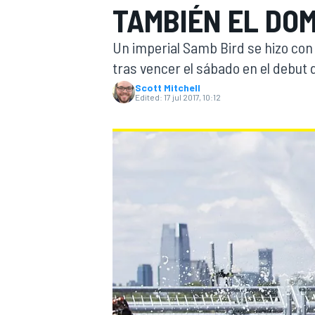
TAMBIÉN EL DO
FÓRMULA E
MOTO
Un imperial Samb Bird se hizo con
tras vencer el sábado en el debut 
Scott Mitchell
Edited:
17 jul 2017, 10:12
NASCAR
INDYCAR
SPORTSCAR
RALLY
TURISM
MÁS