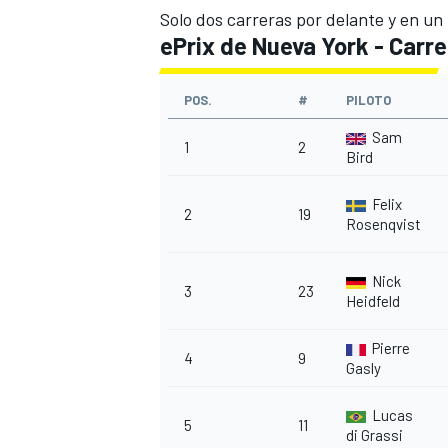
Solo dos carreras por delante y en un
ePrix de Nueva York - Carre
POS.
#
PILOTO
Sam
1
2
Bird
Felix
2
19
Rosenqvist
Nick
3
23
Heidfeld
Pierre
4
9
Gasly
Lucas
5
11
di Grassi