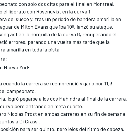
onato con solo dos citas para el final en Montreal.
ó el liderato con Rosenqvist en la curva 1.
era del sueco y, tras un periodo de bandera amarilla en
 Jaguar de Mitch Evans que iba 10º, lanzó su ataque.
senqvist en la horquilla de la curva 6, recuperando el
tió errores, parando una vuelta más tarde que la
ra amarilla en toda la pista.
era:
 en Nueva York
a cuando la carrera se reemprendió y ganó por 11,3
 del campeonato.
ía, logró pegarse a los dos Mahindra al final de la carrera,
a curva pero entrando en meta cuarto.
ero Nicolas Prost en ambas carreras en su fin de semana
puntos a Di Grassi.
posición para ser quinto, pero lejos del ritmo de cabeza.