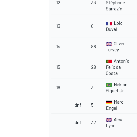
12
33
Stéphane
Sarrazin
Loic
13
6
Duval
Oliver
14
88
Turvey
Antonio
15
28
Felix da
Costa
Nelson
16
3
Piquet Jr.
Maro
dnf
5
Engel
Alex
dnf
37
Lynn