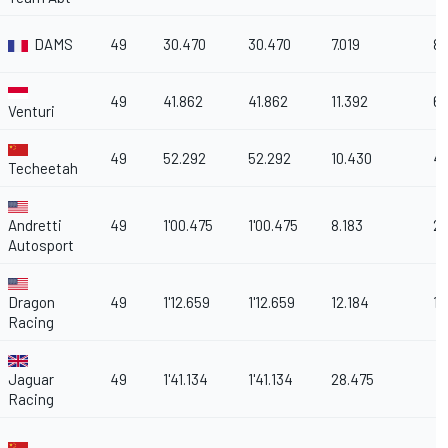
DAMS
49
30.470
30.470
7.019
8
49
41.862
41.862
11.392
6
Venturi
49
52.292
52.292
10.430
4
Techeetah
Andretti
49
1'00.475
1'00.475
8.183
2
Autosport
Dragon
49
1'12.659
1'12.659
12.184
1
Racing
Jaguar
49
1'41.134
1'41.134
28.475
Racing