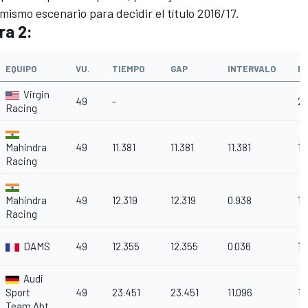
 mismo escenario para decidir el
título 2016/17
.
ra 2:
EQUIPO
VU.
TIEMPO
GAP
INTERVALO
P
Virgin
49
-
2
Racing
Mahindra
49
11.381
11.381
11.381
18
Racing
Mahindra
49
12.319
12.319
0.938
15
Racing
DAMS
49
12.355
12.355
0.036
12
Audi
Sport
49
23.451
23.451
11.096
10
Team Abt