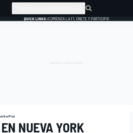
TODOS LOS CAMPEONATOS
QUICK LINKS:
¡COMIENZA LA F1, ÚNETE Y PARTICIPA!
ork ePrix
 EN NUEVA YORK