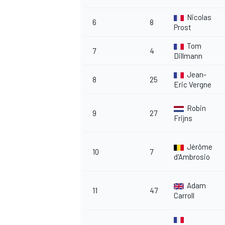
Nicolas
6
8
Prost
Tom
7
4
Dillmann
Jean-
8
25
Eric Vergne
Robin
9
27
Frijns
Jérôme
10
7
d'Ambrosio
Adam
11
47
Carroll