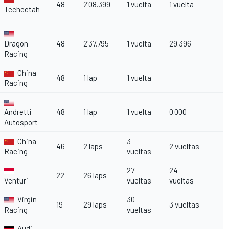
48
2'08.399
1 vuelta
1 vuelta
Techeetah
Dragon
48
2'37.795
1 vuelta
29.396
Racing
China
48
1 lap
1 vuelta
Racing
Andretti
48
1 lap
1 vuelta
0.000
Autosport
China
3
46
2 laps
2 vueltas
Racing
vueltas
27
24
22
26 laps
Venturi
vueltas
vueltas
Virgin
30
19
29 laps
3 vueltas
Racing
vueltas
Audi