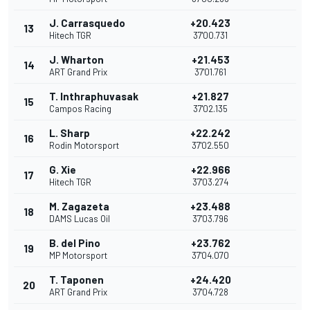
J. Carrasquedo
+20.423
13
Hitech TGR
37'00.731
J. Wharton
+21.453
14
ART Grand Prix
37'01.761
T. Inthraphuvasak
+21.827
15
Campos Racing
37'02.135
L. Sharp
+22.242
16
Rodin Motorsport
37'02.550
G. Xie
+22.966
17
Hitech TGR
37'03.274
M. Zagazeta
+23.488
18
DAMS Lucas Oil
37'03.796
B. del Pino
+23.762
19
MP Motorsport
37'04.070
T. Taponen
+24.420
20
ART Grand Prix
37'04.728