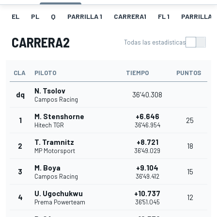
EL
PL
Q
PARRILLA 1
CARRERA1
FL 1
PARRILLA 
CARRERA2
Todas las estadísticas
CLA
PILOTO
TIEMPO
PUNTOS
N. Tsolov
dq
36'40.308
Campos Racing
M. Stenshorne
+6.646
1
25
Hitech TGR
36'46.954
T. Tramnitz
+8.721
2
18
MP Motorsport
36'49.029
M. Boya
+9.104
3
15
Campos Racing
36'49.412
U. Ugochukwu
+10.737
4
12
Prema Powerteam
36'51.045