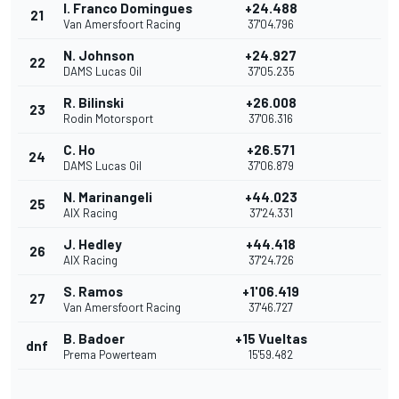
I. Franco Domingues
+24.488
21
Van Amersfoort Racing
37'04.796
N. Johnson
+24.927
22
DAMS Lucas Oil
37'05.235
R. Bilinski
+26.008
23
Rodin Motorsport
37'06.316
C. Ho
+26.571
24
DAMS Lucas Oil
37'06.879
N. Marinangeli
+44.023
25
AIX Racing
37'24.331
J. Hedley
+44.418
26
AIX Racing
37'24.726
S. Ramos
+1'06.419
27
Van Amersfoort Racing
37'46.727
B. Badoer
+15 Vueltas
dnf
Prema Powerteam
15'59.482