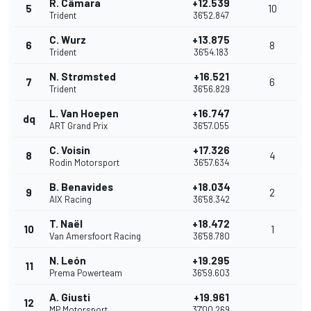
R. Câmara
+12.539
5
10
Trident
36'52.847
C. Wurz
+13.875
6
8
Trident
36'54.183
N. Strømsted
+16.521
7
6
Trident
36'56.829
L. Van Hoepen
+16.747
dq
ART Grand Prix
36'57.055
C. Voisin
+17.326
8
4
Rodin Motorsport
36'57.634
B. Benavides
+18.034
9
2
AIX Racing
36'58.342
T. Naël
+18.472
10
1
Van Amersfoort Racing
36'58.780
N. León
+19.295
11
Prema Powerteam
36'59.603
A. Giusti
+19.961
12
MP Motorsport
37'00.269