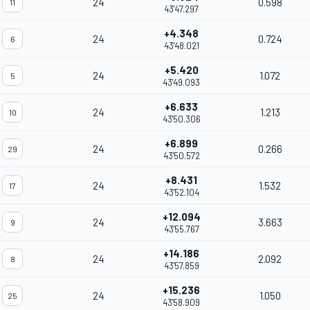
24
0.598
11
43'47.297
+4.348
24
0.724
6
43'48.021
+5.420
24
1.072
5
43'49.093
+6.633
24
1.213
10
43'50.306
+6.899
24
0.266
29
43'50.572
+8.431
24
1.532
17
43'52.104
+12.094
24
3.663
9
43'55.767
+14.186
24
2.092
8
43'57.859
+15.236
24
1.050
25
43'58.909