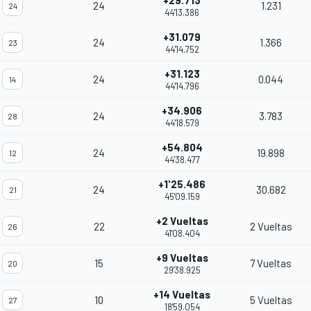
+29.713
24
1.231
24
44'13.386
+31.079
24
1.366
23
44'14.752
+31.123
24
0.044
14
44'14.796
+34.906
24
3.783
28
44'18.579
+54.804
24
19.898
12
44'38.477
+1'25.486
24
30.682
21
45'09.159
+2 Vueltas
22
2 Vueltas
26
41'08.404
+9 Vueltas
15
7 Vueltas
20
29'38.925
+14 Vueltas
10
5 Vueltas
27
18'59.054