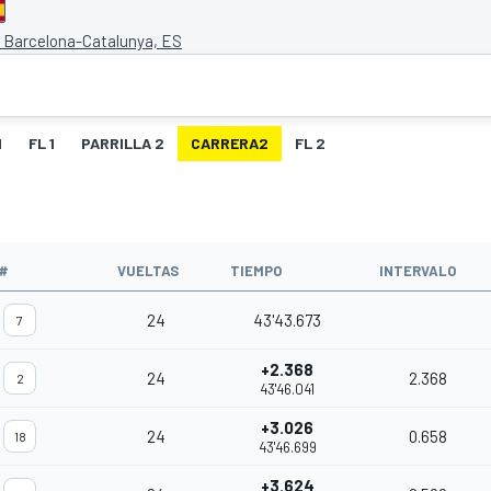
e Barcelona-Catalunya, ES
1
FL 1
PARRILLA 2
CARRERA2
FL 2
O
#
VUELTAS
TIEMPO
INTERVALO
24
43'43.673
7
+2.368
24
2.368
2
43'46.041
+3.026
24
0.658
18
43'46.699
+3.624