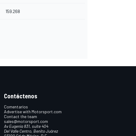
159.268
Contáctenos
Comentarios
Advertise with Motorsport.com
Contact the team
sales@motorsport.com
Av Eugenia 831, suite 404
Del Valle Centro, Benito Juárez
03100 Cd de México, D.F.