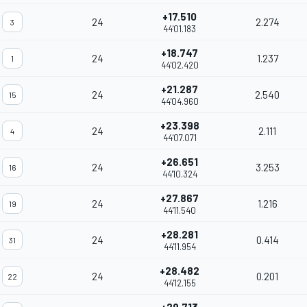
+17.510
24
2.274
3
44'01.183
+18.747
24
1.237
1
44'02.420
+21.287
24
2.540
15
44'04.960
+23.398
24
2.111
4
44'07.071
+26.651
24
3.253
16
44'10.324
+27.867
24
1.216
19
44'11.540
+28.281
24
0.414
31
44'11.954
+28.482
24
0.201
22
44'12.155