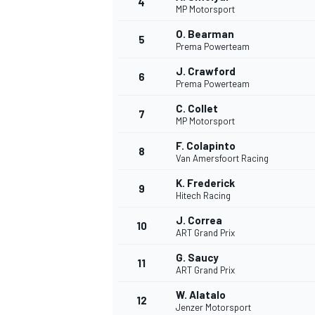
4
MP Motorsport
O. Bearman
5
Prema Powerteam
J. Crawford
6
Prema Powerteam
C. Collet
7
MP Motorsport
F. Colapinto
8
Van Amersfoort Racing
K. Frederick
9
Hitech Racing
J. Correa
10
ART Grand Prix
G. Saucy
11
ART Grand Prix
W. Alatalo
12
Jenzer Motorsport