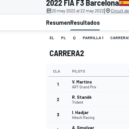
2022 FIA F3 Barcelona
|
FÓRMULA E
MOTO
20 may 2022 al 22 may 2022
Circuit d
Resumen
Resultados
EL
PL
Q
PARRILLA 1
CARRERA
CARRERA2
NASCAR
INDYCAR
SPORTSCAR
RALLY
TURISM
CLA
PILOTO
V. Martins
1
ART Grand Prix
R. Staněk
2
Trident
I. Hadjar
3
Hitech Racing
MÁS
A. Smolyar