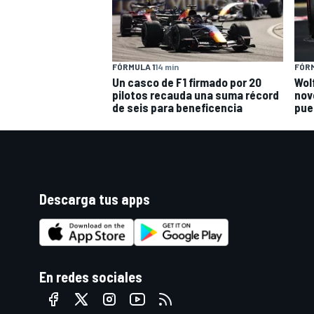
FÓRMULA 1
14 min
FÓRM
Un casco de F1 firmado por 20
Wol
pilotos recauda una suma récord
nov
de seis para beneficencia
pue
Descarga tus apps
En redes sociales