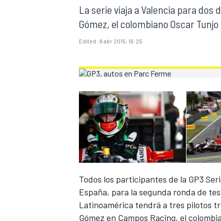
La serie viaja a Valencia para do
FÓRMULA E
MOTO
Gómez, el colombiano Oscar Tunjo y
Edited:
8 abr 2015, 16:25
NASCAR
INDYCAR
SPORTSCAR
RALLY
TURISM
Todos los participantes de la GP3 Ser
España, para la segunda ronda de tes
Latinoamérica tendrá a tres pilotos 
MÁS
Gómez en Campos Racing, el colombian