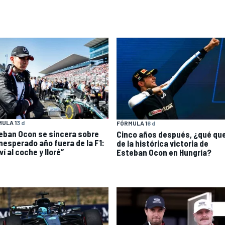
ULA 1
3 d
FÓRMULA 1
6 d
eban Ocon se sincera sobre
Cinco años después, ¿qué qu
inesperado año fuera de la F1:
de la histórica victoria de
ví al coche y lloré”
Esteban Ocon en Hungría?