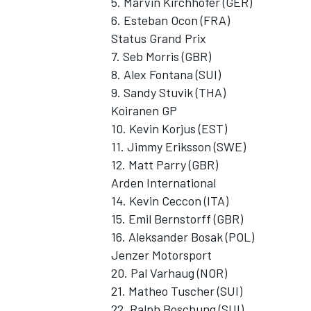
5. Marvin Kirchhofer (GER)
6. Esteban Ocon (FRA)
Status Grand Prix
7. Seb Morris (GBR)
8. Alex Fontana (SUI)
9. Sandy Stuvik (THA)
Koiranen GP
10. Kevin Korjus (EST)
11. Jimmy Eriksson (SWE)
12. Matt Parry (GBR)
Arden International
14. Kevin Ceccon (ITA)
15. Emil Bernstorff (GBR)
16. Aleksander Bosak (POL)
Jenzer Motorsport
20. Pal Varhaug (NOR)
21. Matheo Tuscher (SUI)
22. Ralph Boschung (SUI)