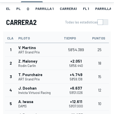
EL
PL
Q
PARRILLA 1
CARRERA1
FL 1
PARRILLA 
CARRERA2
Todas las estadísticas
CLA
PILOTO
TIEMPO
PUNTOS
V. Martins
1
58'54.389
25
ART Grand Prix
Z. Maloney
+2.051
2
18
Rodin Carlin
58'56.440
T. Pourchaire
+4.749
3
15
ART Grand Prix
58'59.138
J. Doohan
+6.637
4
12
Invicta Virtuosi Racing
59'01.026
A. Iwasa
+12.611
5
10
DAMS
59'07.000