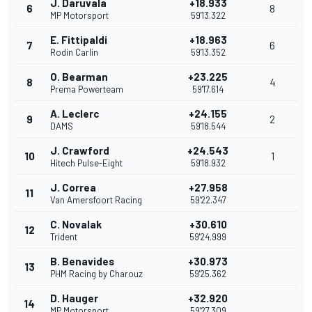
J. Daruvala
+18.933
6
8
MP Motorsport
59'13.322
E. Fittipaldi
+18.963
7
6
Rodin Carlin
59'13.352
O. Bearman
+23.225
8
4
Prema Powerteam
59'17.614
A. Leclerc
+24.155
9
2
DAMS
59'18.544
J. Crawford
+24.543
10
1
Hitech Pulse-Eight
59'18.932
J. Correa
+27.958
11
Van Amersfoort Racing
59'22.347
C. Novalak
+30.610
12
Trident
59'24.999
B. Benavides
+30.973
13
PHM Racing by Charouz
59'25.362
D. Hauger
+32.920
14
MP Motorsport
59'27.309