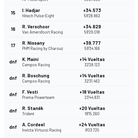
I. Hadjar
+34.573
15
Hitech Pulse-Eight
59'28.962
R. Verschoor
+34.629
16
Van Amersfoort Racing
59'29.018
R. Nissany
+39.777
17
PHM Racing by Charouz
59'34.166
K. Maini
+14 Vueltas
dnf
Campos Racing
32'28.123
R. Boschung
+14 Vueltas
dnf
Campos Racing
32'31.462
F. Vesti
+18 Vueltas
dnf
Prema Powerteam
23'44.831
R. Staněk
+20 Vueltas
dnf
Trident
18'15.260
A. Cordeel
+24 Vueltas
dnf
Invicta Virtuosi Racing
9'03.725