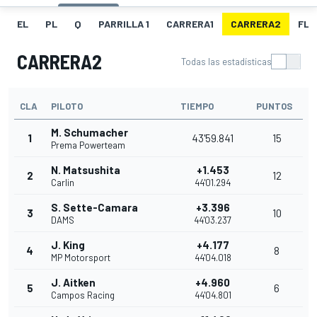
EL
PL
Q
PARRILLA 1
CARRERA1
CARRERA2
FL 
CARRERA2
Todas las estadísticas
CLA
PILOTO
TIEMPO
PUNTOS
M. Schumacher
1
43'59.841
15
Prema Powerteam
N. Matsushita
+1.453
2
12
Carlin
44'01.294
S. Sette-Camara
+3.396
3
10
DAMS
44'03.237
J. King
+4.177
4
8
MP Motorsport
44'04.018
J. Aitken
+4.960
5
6
Campos Racing
44'04.801