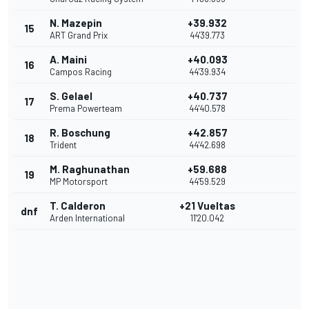
N. Mazepin
+39.932
15
ART Grand Prix
44'39.773
A. Maini
+40.093
16
Campos Racing
44'39.934
S. Gelael
+40.737
17
Prema Powerteam
44'40.578
R. Boschung
+42.857
18
Trident
44'42.698
M. Raghunathan
+59.688
19
MP Motorsport
44'59.529
T. Calderon
+21 Vueltas
dnf
Arden International
11'20.042