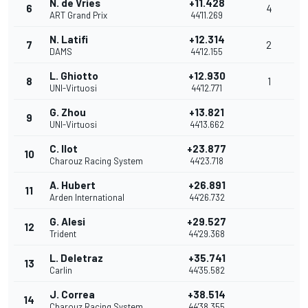
N. de Vries
+11.428
6
4
ART Grand Prix
44'11.269
N. Latifi
+12.314
7
2
DAMS
44'12.155
L. Ghiotto
+12.930
8
1
UNI-Virtuosi
44'12.771
G. Zhou
+13.821
9
UNI-Virtuosi
44'13.662
C. Ilot
+23.877
10
Charouz Racing System
44'23.718
A. Hubert
+26.891
11
Arden International
44'26.732
G. Alesi
+29.527
12
Trident
44'29.368
L. Deletraz
+35.741
13
Carlin
44'35.582
J. Correa
+38.514
14
Charouz Racing System
44'38.355