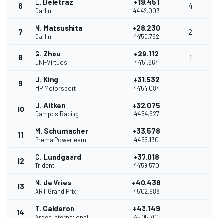
L. Deletraz
+19.451
6
4
Carlin
44'42.003
N. Matsushita
+28.230
7
2
Carlin
44'50.782
G. Zhou
+29.112
8
1
UNI-Virtuosi
44'51.664
J. King
+31.532
9
MP Motorsport
44'54.084
J. Aitken
+32.075
10
Campos Racing
44'54.627
M. Schumacher
+33.578
11
Prema Powerteam
44'56.130
C. Lundgaard
+37.018
12
Trident
44'59.570
N. de Vries
+40.436
13
ART Grand Prix
45'02.988
T. Calderon
+43.149
14
Arden International
45'05.701