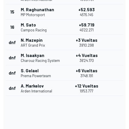
M. Raghunathan
+52.593
15
MP Motorsport
45'15.145
M. Sato
+59.719
16
Campos Racing
45'22.271
N. Mazepin
+3 Vueltas
dnf
ART Grand Prix
39'10.298
M. Isaakyan
+4 Vueltas
dnf
Charouz Racing System
36'24.170
S. Gelael
+6 Vueltas
dnf
Prema Powerteam
31'48.191
A. Markelov
+12 Vueltas
dnf
Arden International
19'53.777