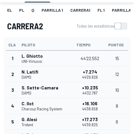
EL
PL
Q
PARRILLA 1
CARRERA1
FL 1
PARRILLA 
CARRERA2
Todas las estadísticas
CLA
PILOTO
TIEMPO
PUNTOS
L. Ghiotto
1
44'22.552
15
UNI-Virtuosi
N. Latifi
+7.274
2
12
DAMS
44'29.826
S. Sette-Camara
+10.235
3
10
DAMS
44'32.787
C. Ilot
+16.106
4
8
Charouz Racing System
44'38.658
G. Alesi
+17.273
5
6
Trident
44'39.825