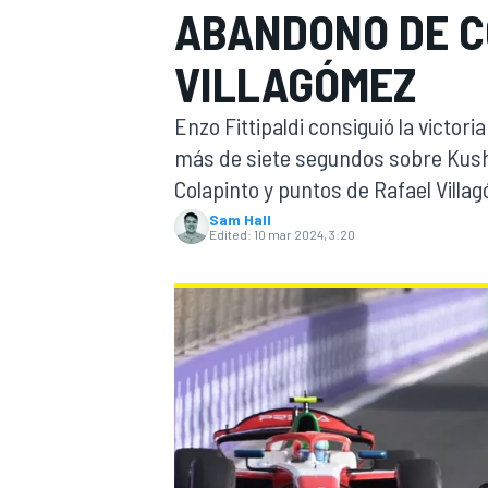
ABANDONO DE C
FÓRMULA E
MOTO
VILLAGÓMEZ
Enzo Fittipaldi consiguió la victor
más de siete segundos sobre Kush
Colapinto y puntos de Rafael Villa
Sam Hall
NASCAR
INDYCAR
SPORTSCAR
RALLY
TURISM
Edited:
10 mar 2024, 3:20
MÁS