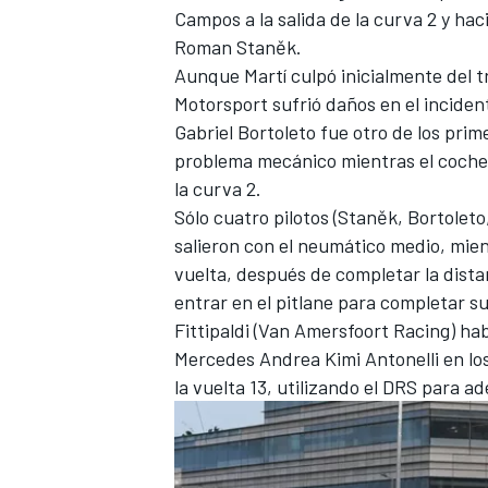
Campos a la salida de la curva 2 y hac
Roman Staněk
.
Aunque Martí culpó inicialmente del 
Motorsport
sufrió daños en el incident
Gabriel Bortoleto fue otro de los prim
problema mecánico mientras el coche 
la curva 2.
Sólo cuatro pilotos (Staněk, Bortoleto
salieron con el neumático medio, mient
vuelta, después de completar la dist
entrar en el pitlane para completar su
Fittipaldi (
Van Amersfoort Racing
) ha
Mercedes
Andrea Kimi Antonelli
en lo
la vuelta 13, utilizando el DRS para a