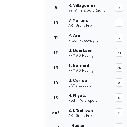
R. Villagomez
9
15
Van Amersfoort Racing
V. Martins
10
1
ART Grand Prix
P. Aron
11
17
Hitech Pulse-Eight
J. Duerksen
12
24
PHM AIX Racing
T. Barnard
13
25
PHM AIX Racing
J. Correa
14
8
DAMS Lucas Oil
R. Miyata
15
6
Rodin Motorsport
Z. O'Sullivan
dnf
2
ART Grand Prix
I. Hadjar