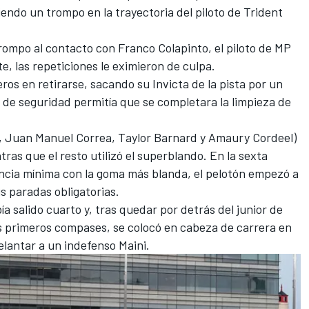
iendo un trompo en la trayectoria del piloto de
Trident
trompo al contacto con
Franco Colapinto
, el piloto de
MP
e, las repeticiones le eximieron de culpa.
eros en retirarse, sacando su Invicta de la pista por un
de seguridad permitía que se completara la limpieza de
,
Juan Manuel Correa
, Taylor Barnard y
Amaury Cordeel
)
ras que el resto utilizó el superblando. En la sexta
ancia mínima con la goma más blanda, el pelotón empezó a
s paradas obligatorias.
bía salido cuarto y, tras quedar por detrás del junior de
s primeros compases, se colocó en cabeza de carrera en
delantar a un indefenso Maini.