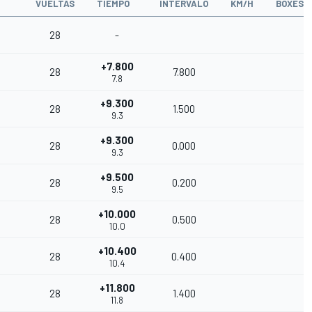
VUELTAS
TIEMPO
INTERVALO
KM/H
BOXES
28
-
+7.800
28
7.800
7.8
+9.300
28
1.500
9.3
+9.300
28
0.000
9.3
+9.500
28
0.200
9.5
+10.000
28
0.500
10.0
+10.400
28
0.400
10.4
+11.800
28
1.400
11.8