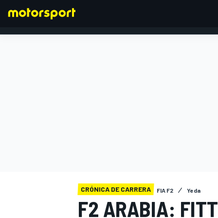
FÓRMULA 1
CRÓNICA DE CARRERA
FIA F2
Yeda
F2 ARABIA: FIT