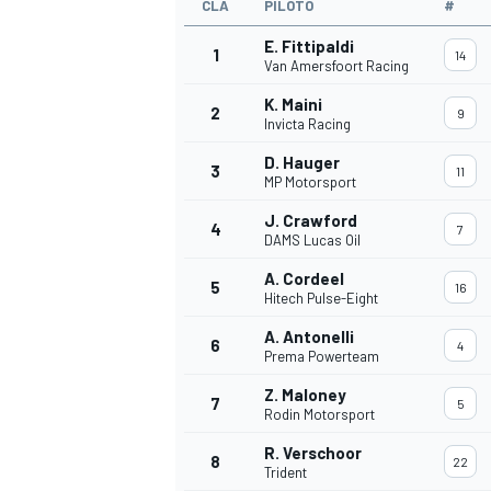
CLA
PILOTO
#
E. Fittipaldi
1
14
Van Amersfoort Racing
K. Maini
2
9
Invicta Racing
D. Hauger
3
11
MP Motorsport
J. Crawford
4
7
DAMS Lucas Oil
A. Cordeel
5
16
Hitech Pulse-Eight
A. Antonelli
6
4
Prema Powerteam
Z. Maloney
7
5
Rodin Motorsport
R. Verschoor
8
22
Trident