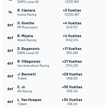
DAMS Lucas Oil
1:03'21.362
R. Câmara
+3 Vueltas
14
Invicta Racing
1:03'20.867
O. Goethe
+4 Vueltas
dnf
MP Motorsport
55'41.757
R. Miyata
+4 Vueltas
dnf
Hitech Racing
55'42.074
D. Beganovic
+11 Vueltas
dnf
DAMS Lucas Oil
41'55.269
R. Villagomez
+21 Vueltas
dnf
Van Amersfoort Racing
27'24.230
J. Bennett
+29 Vueltas
dnf
Trident
13'58.931
E. Jr.
+30 Vueltas
dnf
AIX Racing
12'58.431
L. Van Hoepen
+34 Vueltas
dnf
Trident
4'36.241