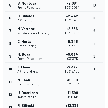
S. Montoya
+2.061
5
10
Prema Powerteam
1:03'10.084
C. Shields
+2.442
6
8
AIX Racing
1:03'10.465
N. Varrone
+2.666
7
6
Van Amersfoort Racing
1:03'10.689
C. Herta
+5.346
8
4
Hitech Racing
1:03'13.369
M. Boya
+5.694
9
2
Prema Powerteam
1:03'13.717
K. Maini
+7.377
10
1
ART Grand Prix
1:03'15.400
N. León
+8.560
11
Campos Racing
1:03'16.583
J. Duerksen
+11.590
12
Invicta Racing
1:03'19.613
R. Bilinski
+13.339
13