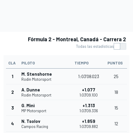
Fórmula 2 - Montreal, Canadá - Carrera 2
Todas las estadísticas
CLA
PILOTO
TIEMPO
PUNTOS
M. Stenshorne
1
1:03'08.023
25
Rodin Motorsport
A. Dunne
+1.077
2
18
Rodin Motorsport
1:03'09.100
G. Minì
+1.313
3
15
MP Motorsport
1:03'09.336
N. Tsolov
+1.859
4
12
Campos Racing
1:03'09.882