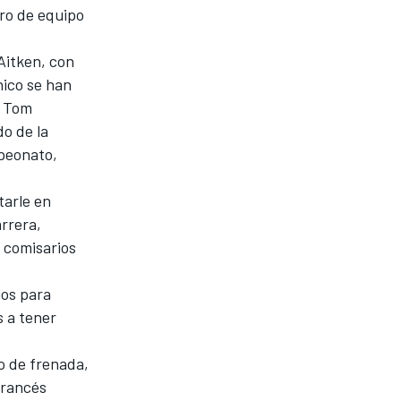
ro de equipo
Aitken, con
nico se han
y Tom
do de la
mpeonato,
tarle en
rrera,
s comisarios
jos para
s a tener
o de frenada,
francés