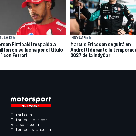
ULA 1
3 h
INDYCAR
4 h
rson Fittipaldi respalda a
Marcus Ericsson seguirá en
lton en su lucha por el título
Andretti durante la temporad
1 con Ferrari
2027 de la IndyCar
Motor1.com
Motorsportjobs.com
Autosport.com
Motorsportstats.com