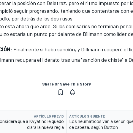
erar la posición con Deletraz, pero el ritmo impuesto por l
mpidió seguir progresando, teniendo que contentarse con e
odio, por detrás de los dos rusos.
o está ahora que arde. Si los comisarios no terminan penal
suizo estaría un punto por delante de Dillmann como líder d
CIÓN
: Finalmente sí hubo sanción, y Dillmann recuperó el li
llmann recupera el liderato tras una "sanción de chiste" a D
Share Or Save This Story
ARTÍCULO PREVIO
ARTÍCULO SIGUIENTE
onsidera que a Kvyat no le quedó
Los neumáticos van a ser un qu
clara la nueva regla
de cabeza, según Button