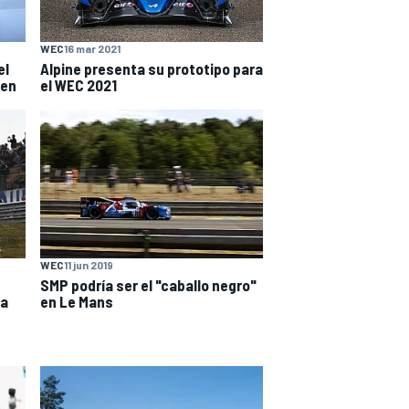
WEC
16 mar 2021
el
Alpine presenta su prototipo para
 en
el WEC 2021
WEC
11 jun 2019
SMP podría ser el "caballo negro"
 a
en Le Mans