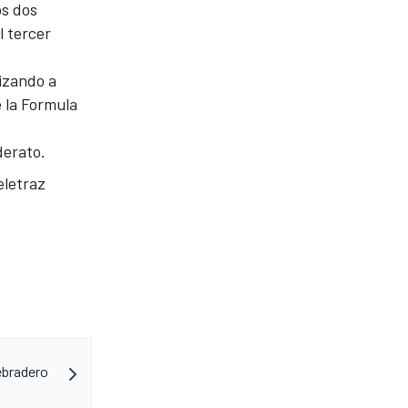
os dos
l tercer
izando a
e la Formula
derato.
eletraz
ebradero