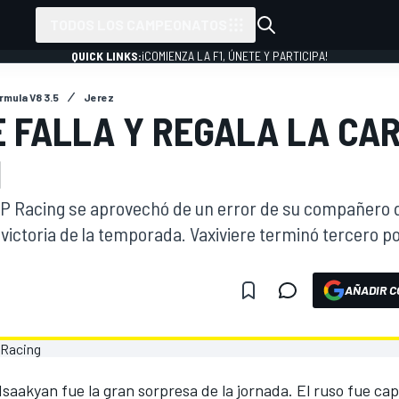
TODOS LOS CAMPEONATOS
QUICK LINKS:
¡COMIENZA LA F1, ÚNETE Y PARTICIPA!
rmula V8 3.5
Jerez
E FALLA Y REGALA LA CA
N
MP Racing se aprovechó de un error de su compañero 
victoria de la temporada. Vaxiviere terminó tercero p
AÑADIR C
 Isaakyan fue la gran sorpresa de la jornada. El ruso fue ca