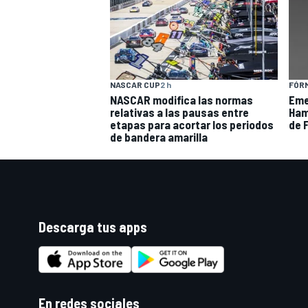
NASCAR CUP
2 h
FÓRM
NASCAR modifica las normas
Eme
relativas a las pausas entre
Hami
etapas para acortar los periodos
de F
de bandera amarilla
Descarga tus apps
En redes sociales