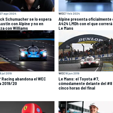
WEC
7 feb 2024
27 ago 2024
Alpine presenta oficialmente 
ick Schumacher se lo espera
A424 LMDh con el que correrá
Austin con Alpine y no en
Le Mans
za con Williams
8 jul 2019
WEC
16 jun 2019
 Racing abandona el WEC
Le Mans: el Toyota #7,
a 2019/20
cómodamente delante del #8
cinco horas del final