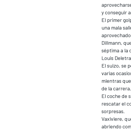
aprovecharse
FÓRMULA E
MOTO
y conseguir a
El primer gol
una mala sali
aprovechado 
Dillmann, que
séptima a la 
Louis Deletra
NASCAR
INDYCAR
SPORTSCAR
RALLY
TURISM
El suizo, se
varias ocasi
mientras que 
de la carrera
El coche de s
rescatar el c
sorpresas.
Vaxiviere, q
MÁS
abriendo com