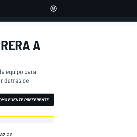
Make your voice heard with
article commenting.
INICIAR SESIÓN
EDICIÓN
RRERA A
ESPANOL
de equipo para
or detrás de
OMO FUENTE PREFERENTE
paz de