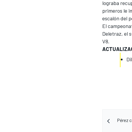
lograba recup
primeros le i
escalón del p
El campeonat
Deletraz, el 
V8.
ACTUALIZA
Di
Pérez c