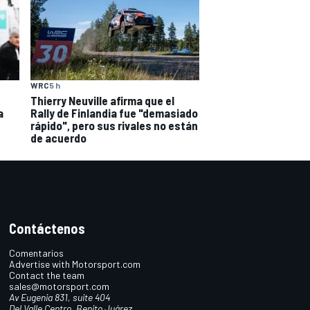
WRC
5 h
Thierry Neuville afirma que el
a
Rally de Finlandia fue "demasiado
rápido", pero sus rivales no están
de acuerdo
Contáctenos
Comentarios
Advertise with Motorsport.com
Contact the team
sales@motorsport.com
Av Eugenia 831, suite 404
Del Valle Centro, Benito Juárez