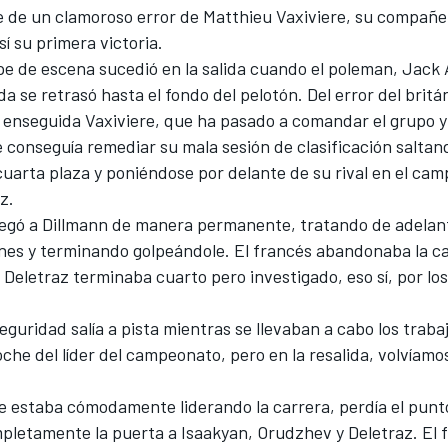
 de un clamoroso error de Matthieu Vaxiviere, su compañe
sí su primera victoria.
pe de escena sucedió en la salida cuando el poleman, Jack 
da se retrasó hasta el fondo del pelotón. Del error del britá
enseguida Vaxiviere, que ha pasado a comandar el grupo 
 conseguía remediar su mala sesión de clasificación saltan
cuarta plaza y poniéndose por delante de su rival en el ca
z.
O
 pegó a Dillmann de manera permanente, tratando de adelan
ones y terminando golpeándole. El francés abandonaba la ca
Deletraz terminaba cuarto pero investigado, eso sí, por lo
.
eguridad salía a pista mientras se llevaban a cabo los traba
oche del líder del campeonato, pero en la resalida, volvíamo
ue estaba cómodamente liderando la carrera, perdía el punt
pletamente la puerta a Isaakyan, Orudzhev y Deletraz. El 