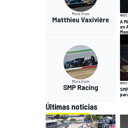
More from
WEC
Matthieu Vaxivière
A M
en 
Mon
More from
WEC
SMP Racing
SMP
par
Últimas noticias