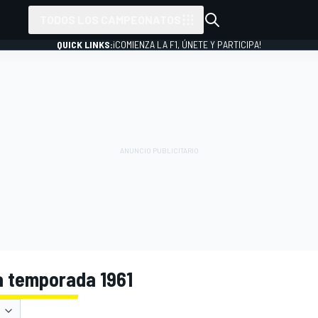
TODOS LOS CAMPEONATOS
QUICK LINKS:
¡COMIENZA LA F1, ÚNETE Y PARTICIPA!
la temporada 1961