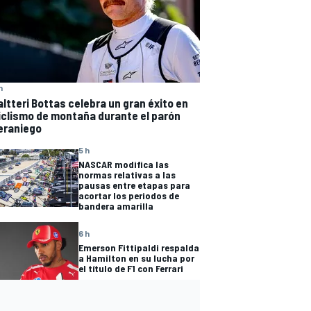
h
altteri Bottas celebra un gran éxito en
iclismo de montaña durante el parón
eraniego
5 h
NASCAR modifica las
normas relativas a las
pausas entre etapas para
acortar los periodos de
bandera amarilla
6 h
Emerson Fittipaldi respalda
a Hamilton en su lucha por
el título de F1 con Ferrari