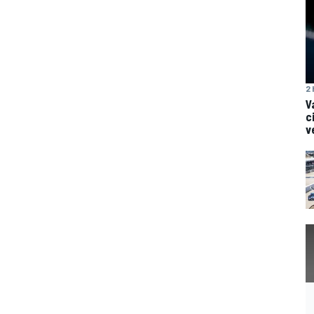
2 
V
c
v