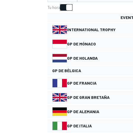
Tu hora
FÓRMULA E
MOTO
EVEN
INTERNATIONAL TROPHY
GP DE MÓNACO
GP DE HOLANDA
NASCAR
INDYCAR
SPORTSCAR
RALLY
TURISM
GP DE BÉLGICA
GP DE FRANCIA
GP DE GRAN BRETAÑA
GP DE ALEMANIA
MÁS
GP DE ITALIA