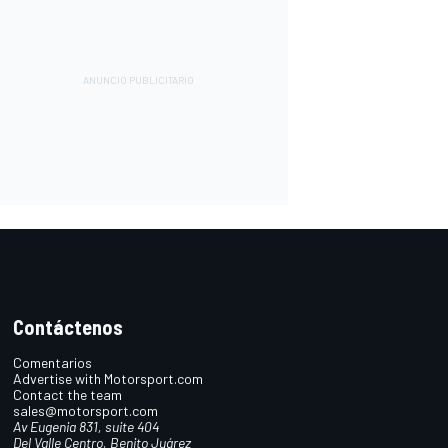
Contáctenos
Comentarios
Advertise with Motorsport.com
Contact the team
sales@motorsport.com
Av Eugenia 831, suite 404
Del Valle Centro, Benito Juárez