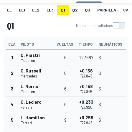
EL
EL1
EL2
EL3
Q1
Q2
Q3
PARRILLA
CAR
Q1
Todas las estadísticas
CLA
PILOTO
VUELTAS
TIEMPO
NEUMÁTICOS
O. Piastri
1
6
1'27.687
S
McLaren
G. Russell
+0.156
2
6
S
Mercedes
1'27.843
L. Norris
+0.158
3
6
S
McLaren
1'27.845
C. Leclerc
+0.233
4
6
S
Ferrari
1'27.920
L. Hamilton
+0.255
5
9
S
Ferrari
1'27.942