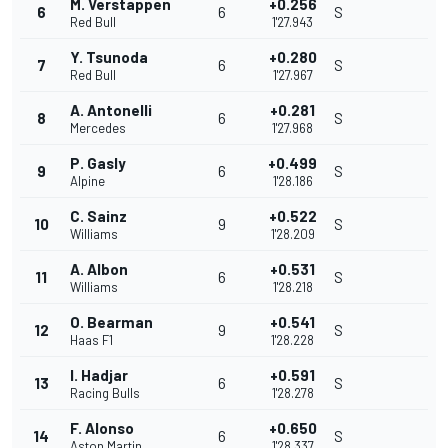
M. Verstappen
+0.256
6
6
S
Red Bull
1'27.943
Y. Tsunoda
+0.280
7
6
S
Red Bull
1'27.967
A. Antonelli
+0.281
8
6
S
Mercedes
1'27.968
P. Gasly
+0.499
9
6
S
Alpine
1'28.186
C. Sainz
+0.522
10
9
S
Williams
1'28.209
A. Albon
+0.531
11
6
S
Williams
1'28.218
O. Bearman
+0.541
12
9
S
Haas F1
1'28.228
I. Hadjar
+0.591
13
6
S
Racing Bulls
1'28.278
F. Alonso
+0.650
14
6
S
Aston Martin
1'28.337