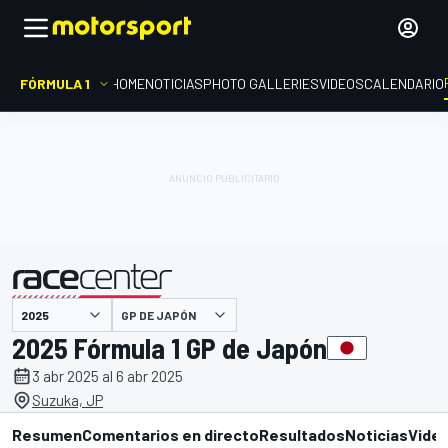
FÓRMULA 1
HOME
NOTICIAS
PHOTO GALLERIES
VIDEOS
CALENDARIO
GP DE JAPÓN
presentado por
2025 Fórmula 1 GP de Japón
3 abr 2025 al 6 abr 2025
Suzuka, JP
Resumen
Comentarios en directo
Resultados
Noticias
Vide