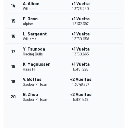
A. Albon
+1 Vuelta
14
Williams
1:31'26.230
E. Ocon
+1 Vuelta
15
Alpine
1:31'32.397
L. Sargeant
+1 Vuelta
16
Williams
1:31'50.058
Y. Tsunoda
+1 Vuelta
17
Racing Bulls
1:31'50.665
K. Magnussen
+1 Vuelta
18
Haas F1
1:31'51.226
V. Bottas
+2 Vueltas
19
Sauber F1 Team
1:30'48.767
G. Zhou
+2 Vueltas
20
Sauber F1 Team
1:31'21.538