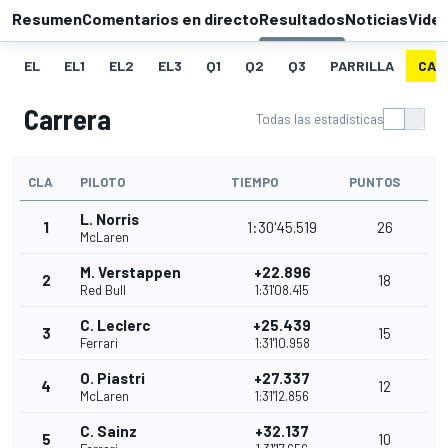
Resumen
Comentarios en directo
Resultados
Noticias
Vide
EL
EL1
EL2
EL3
Q1
Q2
Q3
PARRILLA
CAR
Carrera
Todas las estadísticas
CLA
PILOTO
TIEMPO
PUNTOS
L. Norris
1
1:30'45.519
26
McLaren
M. Verstappen
+22.896
2
18
Red Bull
1:31'08.415
C. Leclerc
+25.439
3
15
Ferrari
1:31'10.958
O. Piastri
+27.337
4
12
McLaren
1:31'12.856
C. Sainz
+32.137
5
10