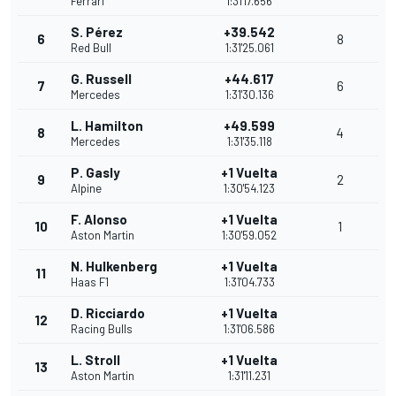
Ferrari
1:31'17.656
S. Pérez
+39.542
6
8
Red Bull
1:31'25.061
G. Russell
+44.617
7
6
Mercedes
1:31'30.136
L. Hamilton
+49.599
8
4
Mercedes
1:31'35.118
P. Gasly
+1 Vuelta
9
2
Alpine
1:30'54.123
F. Alonso
+1 Vuelta
10
1
Aston Martin
1:30'59.052
N. Hulkenberg
+1 Vuelta
11
Haas F1
1:31'04.733
D. Ricciardo
+1 Vuelta
12
Racing Bulls
1:31'06.586
L. Stroll
+1 Vuelta
13
Aston Martin
1:31'11.231