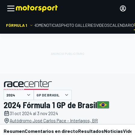
FÓRMULA 1
HOME
NOTICIAS
PHOTO GALLERIES
VIDEOS
CALENDARIO
GP DE BRASIL
presentado por
2024 Fórmula 1 GP de Brasil
31 oct 2024 al 3 nov 2024
Autódromo José Carlos Pace - Interlagos, BR
Resumen
Comentarios en directo
Resultados
Noticias
Vide