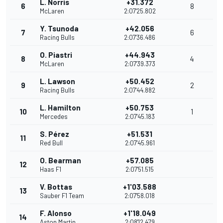
L. Norris
+31.372
6
8
McLaren
2:07'25.802
Y. Tsunoda
+42.056
7
6
Racing Bulls
2:07'36.486
O. Piastri
+44.943
8
4
McLaren
2:07'39.373
L. Lawson
+50.452
9
2
Racing Bulls
2:07'44.882
L. Hamilton
+50.753
10
1
Mercedes
2:07'45.183
S. Pérez
+51.531
11
Red Bull
2:07'45.961
O. Bearman
+57.085
12
Haas F1
2:07'51.515
V. Bottas
+1'03.588
13
Sauber F1 Team
2:07'58.018
F. Alonso
+1'18.049
14
Aston Martin
2:08'12.479