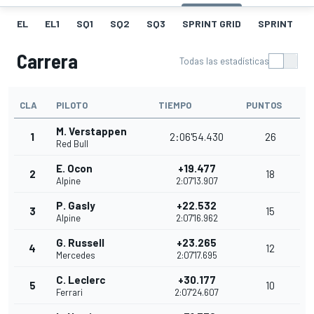
EL
EL1
SQ1
SQ2
SQ3
SPRINT GRID
SPRINT
Carrera
Todas las estadísticas
CLA
PILOTO
TIEMPO
PUNTOS
M. Verstappen
1
2:06'54.430
26
Red Bull
E. Ocon
+19.477
2
18
Alpine
2:07'13.907
P. Gasly
+22.532
3
15
Alpine
2:07'16.962
G. Russell
+23.265
4
12
Mercedes
2:07'17.695
C. Leclerc
+30.177
5
10
Ferrari
2:07'24.607