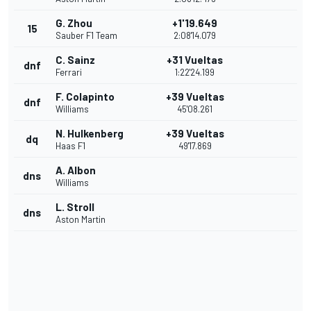
G. Zhou
+1'19.649
15
Sauber F1 Team
2:08'14.079
C. Sainz
+31 Vueltas
dnf
Ferrari
1:22'24.199
F. Colapinto
+39 Vueltas
dnf
Williams
45'08.261
N. Hulkenberg
+39 Vueltas
dq
Haas F1
49'17.869
A. Albon
dns
Williams
L. Stroll
dns
Aston Martin