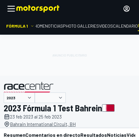
FÓRMULA 1
HOME
NOTICIAS
PHOTO GALLERIES
VIDEOS
CALENDARIO
presentado por
2023 Fórmula 1 Test Bahrein
23 feb 2023 al 25 feb 2023
Bahrain International Circuit, BH
Resumen
Comentarios en directo
Resultados
Noticias
Vide