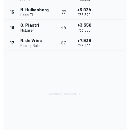
N. Hulkenberg
+3.024
15
77
Haas F1
1'33.329
O. Piastri
+3.350
16
44
McLaren
1'33.655
N. de Vries
+7.939
17
87
Racing Bulls
1'38.244