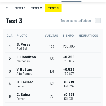
EL
TEST 1
TEST 2
TEST 3
Test 3
Todas las estadísticas
CLA
PILOTO
VUELTAS
TIEMPO
NEUMÁTICOS
S. Pérez
1
133
1'30.305
Red Bull
L. Hamilton
+0.359
2
65
Mercedes
1'30.664
V. Bottas
+0.522
3
131
Alfa Romeo
1'30.827
C. Leclerc
+0.719
4
67
Ferrari
1'31.024
C. Sainz
+0.731
5
76
Ferrari
1'31.036