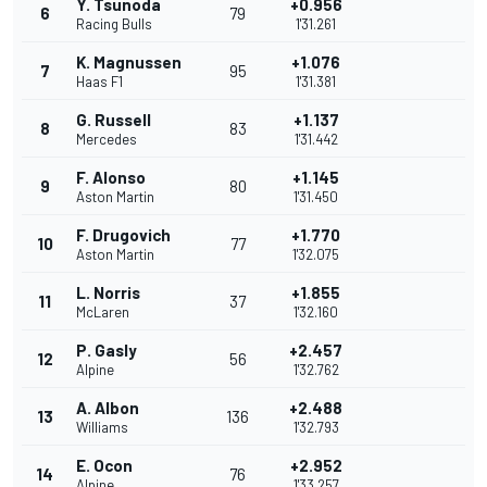
Y. Tsunoda
+0.956
6
79
Racing Bulls
1'31.261
K. Magnussen
+1.076
7
95
Haas F1
1'31.381
G. Russell
+1.137
8
83
Mercedes
1'31.442
F. Alonso
+1.145
9
80
Aston Martin
1'31.450
F. Drugovich
+1.770
10
77
Aston Martin
1'32.075
L. Norris
+1.855
11
37
McLaren
1'32.160
P. Gasly
+2.457
12
56
Alpine
1'32.762
A. Albon
+2.488
13
136
Williams
1'32.793
E. Ocon
+2.952
14
76
Alpine
1'33.257