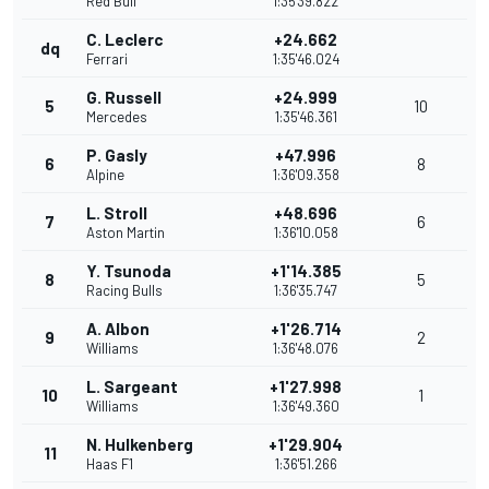
Red Bull
1:35'39.822
C. Leclerc
+24.662
dq
Ferrari
1:35'46.024
G. Russell
+24.999
5
10
Mercedes
1:35'46.361
P. Gasly
+47.996
6
8
Alpine
1:36'09.358
L. Stroll
+48.696
7
6
Aston Martin
1:36'10.058
Y. Tsunoda
+1'14.385
8
5
Racing Bulls
1:36'35.747
A. Albon
+1'26.714
9
2
Williams
1:36'48.076
L. Sargeant
+1'27.998
10
1
Williams
1:36'49.360
N. Hulkenberg
+1'29.904
11
Haas F1
1:36'51.266