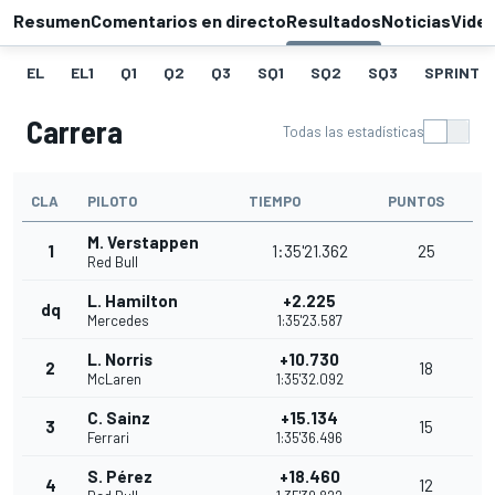
Resumen
Comentarios en directo
Resultados
Noticias
Vide
EL
EL1
Q1
Q2
Q3
SQ1
SQ2
SQ3
SPRINT G
Carrera
Todas las estadísticas
CLA
PILOTO
TIEMPO
PUNTOS
M. Verstappen
1
1:35'21.362
25
Red Bull
L. Hamilton
+2.225
dq
Mercedes
1:35'23.587
L. Norris
+10.730
2
18
McLaren
1:35'32.092
C. Sainz
+15.134
3
15
Ferrari
1:35'36.496
S. Pérez
+18.460
4
12