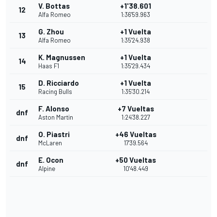
V. Bottas
+1'38.601
12
Alfa Romeo
1:36'59.963
G. Zhou
+1 Vuelta
13
Alfa Romeo
1:35'24.938
K. Magnussen
+1 Vuelta
14
Haas F1
1:35'29.434
D. Ricciardo
+1 Vuelta
15
Racing Bulls
1:35'30.214
F. Alonso
+7 Vueltas
dnf
Aston Martin
1:24'38.227
O. Piastri
+46 Vueltas
dnf
McLaren
17'39.564
E. Ocon
+50 Vueltas
dnf
Alpine
10'48.449