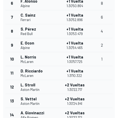
F. Alonso
+1 Vuelta
6
8
Alpine
1:30'50.864
C. Sainz
+1 Vuelta
7
6
Ferrari
1:30'52.896
S. Pérez
+1 Vuelta
8
4
Red Bull
1:30'53.479
E. Ocon
+1 Vuelta
9
2
Alpine
1:30'54.465
L. Norris
+1 Vuelta
10
1
McLaren
1:30'57.725
D. Ricciardo
+1 Vuelta
11
McLaren
1:31'10.322
L. Stroll
+2 Vueltas
12
Aston Martin
1:30'22.717
S. Vettel
+2 Vueltas
13
Aston Martin
1:30'24.941
A. Giovinazzi
+2 Vueltas
14
Alfa Romeo
1:30'33.172