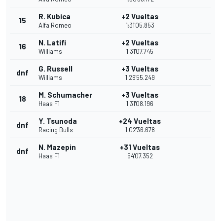
R. Kubica
+2 Vueltas
15
Alfa Romeo
1:31'05.853
N. Latifi
+2 Vueltas
16
Williams
1:31'07.745
G. Russell
+3 Vueltas
dnf
Williams
1:29'55.249
M. Schumacher
+3 Vueltas
18
Haas F1
1:31'08.196
Y. Tsunoda
+24 Vueltas
dnf
Racing Bulls
1:02'36.678
N. Mazepin
+31 Vueltas
dnf
Haas F1
54'07.352