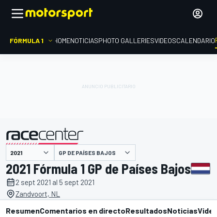
FÓRMULA 1
HOME
NOTICIAS
PHOTO GALLERIES
VIDEOS
CALENDARIO
GP DE PAÍSES BAJOS
presentado por
2021 Fórmula 1 GP de Países Bajos
2 sept 2021 al 5 sept 2021
Zandvoort, NL
Resumen
Comentarios en directo
Resultados
Noticias
Vide