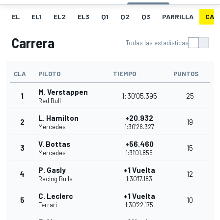
EL
EL1
EL2
EL3
Q1
Q2
Q3
PARRILLA
CAR
Carrera
Todas las estadísticas
CLA
PILOTO
TIEMPO
PUNTOS
M. Verstappen
1
1:30'05.395
25
Red Bull
L. Hamilton
+20.932
2
19
Mercedes
1:30'26.327
V. Bottas
+56.460
3
15
Mercedes
1:31'01.855
P. Gasly
+1 Vuelta
4
12
Racing Bulls
1:30'17.183
C. Leclerc
+1 Vuelta
5
10
Ferrari
1:30'22.175