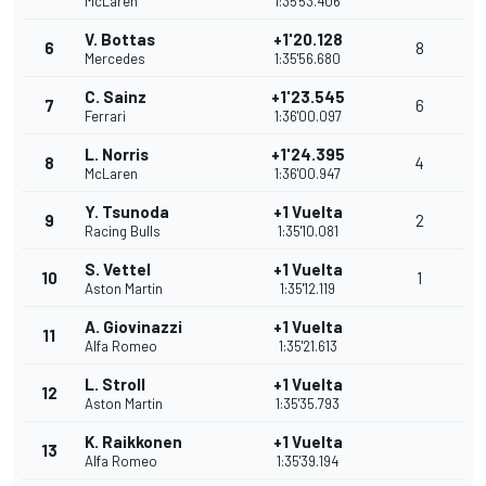
McLaren
1:35'53.406
V. Bottas
+1'20.128
6
8
Mercedes
1:35'56.680
C. Sainz
+1'23.545
7
6
Ferrari
1:36'00.097
L. Norris
+1'24.395
8
4
McLaren
1:36'00.947
Y. Tsunoda
+1 Vuelta
9
2
Racing Bulls
1:35'10.081
S. Vettel
+1 Vuelta
10
1
Aston Martin
1:35'12.119
A. Giovinazzi
+1 Vuelta
11
Alfa Romeo
1:35'21.613
L. Stroll
+1 Vuelta
12
Aston Martin
1:35'35.793
K. Raikkonen
+1 Vuelta
13
Alfa Romeo
1:35'39.194