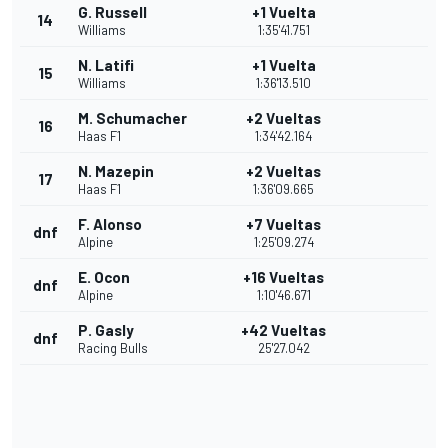
G. Russell
+1 Vuelta
14
Williams
1:35'41.751
N. Latifi
+1 Vuelta
15
Williams
1:36'13.510
M. Schumacher
+2 Vueltas
16
Haas F1
1:34'42.164
N. Mazepin
+2 Vueltas
17
Haas F1
1:36'09.665
F. Alonso
+7 Vueltas
dnf
Alpine
1:25'09.274
E. Ocon
+16 Vueltas
dnf
Alpine
1:10'46.671
P. Gasly
+42 Vueltas
dnf
Racing Bulls
25'27.042