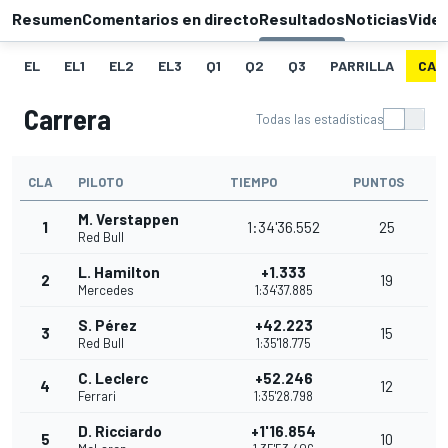
Resumen
Comentarios en directo
Resultados
Noticias
Vide
EL
EL1
EL2
EL3
Q1
Q2
Q3
PARRILLA
CAR
Carrera
Todas las estadísticas
CLA
PILOTO
TIEMPO
PUNTOS
M. Verstappen
1
1:34'36.552
25
Red Bull
L. Hamilton
+1.333
2
19
Mercedes
1:34'37.885
S. Pérez
+42.223
3
15
Red Bull
1:35'18.775
C. Leclerc
+52.246
4
12
Ferrari
1:35'28.798
D. Ricciardo
+1'16.854
5
10