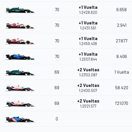
+1 Vuelta
70
6.658
1:24'28.620
+1 Vuelta
70
2.941
1:24'31.561
+1 Vuelta
70
27.877
1:24'59.438
+1 Vuelta
70
8.406
1:25'07.844
+2 Vueltas
69
1 Vuelta
1:23'02.087
+2 Vueltas
69
58.420
1:24'00.507
+2 Vueltas
69
1'21.070
1:25'21.577
0