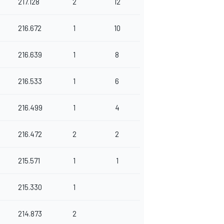
217.128
2
12
216.672
1
10
216.639
1
8
216.533
1
6
216.499
1
4
216.472
2
2
215.571
1
1
215.330
1
214.873
2