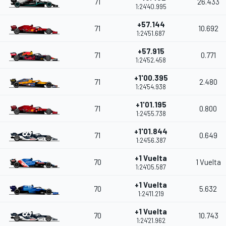
71
26.433
1:24'40.995
+57.144
71
10.692
1:24'51.687
+57.915
71
0.771
1:24'52.458
+1'00.395
71
2.480
1:24'54.938
+1'01.195
71
0.800
1:24'55.738
+1'01.844
71
0.649
1:24'56.387
+1 Vuelta
70
1 Vuelta
1:24'05.587
+1 Vuelta
70
5.632
1:24'11.219
+1 Vuelta
70
10.743
1:24'21.962