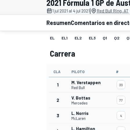
2021 Fórmula 1 GP de Aust
|
FÓRMULA E
MOTO
1 jul 2021 al 4 jul 2021
Red Bull Ring, AT
Resumen
Comentarios en direc
EL
EL1
EL2
EL3
Q1
Q2
Q
Carrera
NASCAR
INDYCAR
SPORTSCAR
RALLY
TURISM
CLA
PILOTO
#
M. Verstappen
1
33
Red Bull
V. Bottas
2
77
Mercedes
L. Norris
3
4
McLaren
MÁS
L. Hamilton