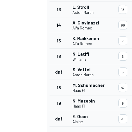
L. Stroll
13
18
Aston Martin
A. Giovinazzi
14
99
Alfa Romeo
K. Raikkonen
15
7
Alfa Romeo
N. Latifi
16
6
Williams
S. Vettel
dnf
5
Aston Martin
M. Schumacher
18
47
Haas F1
N. Mazepin
19
9
Haas F1
E. Ocon
dnf
31
Alpine