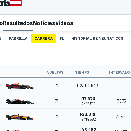
ria
to
Resultados
Noticias
Videos
3
PARRILLA
CARRERA
FL
HISTORIAL DE NEUMÁTICOS
O
VUELTAS
TIEMPO
INTERVALO
71
1:23'54.543
+17.973
71
17.973
1:24'12.516
+20.019
71
2.046
1:24'14.562
+46.452