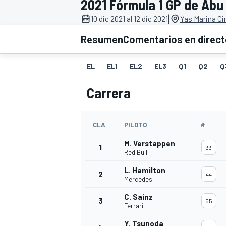
2021 Fórmula 1 GP de Abu
|
FÓRMULA E
MOTO
10 dic 2021 al 12 dic 2021
Yas Marina Ci
Resumen
Comentarios en direc
EL
EL1
EL2
EL3
Q1
Q2
Q
Carrera
NASCAR
INDYCAR
SPORTSCAR
RALLY
TURISM
CLA
PILOTO
#
M. Verstappen
1
33
Red Bull
L. Hamilton
2
44
Mercedes
C. Sainz
3
55
Ferrari
MÁS
Y. Tsunoda