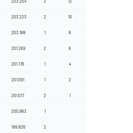
203.254
2
12
203.223
2
10
203.188
1
8
201.269
2
6
201.176
1
4
201.091
1
2
201.017
2
1
200.963
1
199.826
2