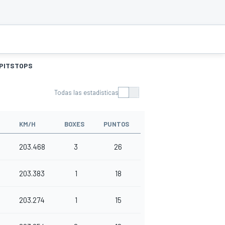
PITSTOPS
Todas las estadísticas
KM/H
BOXES
PUNTOS
203.468
3
26
203.383
1
18
203.274
1
15