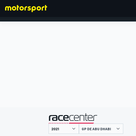
FÓRMULA 1
presentado por
GP DE ABU DHABI