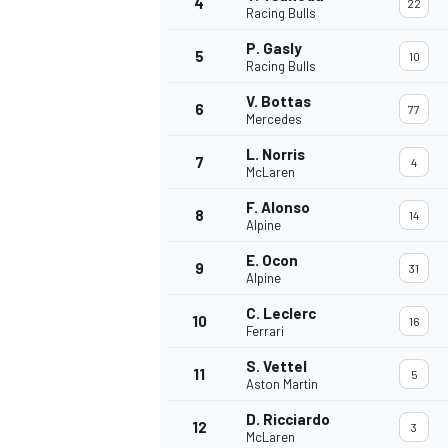
4
22
Racing Bulls
P. Gasly
5
10
Racing Bulls
V. Bottas
6
77
Mercedes
L. Norris
7
4
McLaren
F. Alonso
8
14
Alpine
E. Ocon
9
31
Alpine
C. Leclerc
10
16
Ferrari
S. Vettel
11
5
Aston Martin
D. Ricciardo
12
3
McLaren