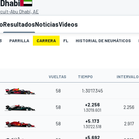
 Dhabi
rcuit-Abu Dhabi, AE
to
Resultados
Noticias
Videos
3
PARRILLA
CARRERA
FL
HISTORIAL DE NEUMÁTICOS
O
VUELTAS
TIEMPO
INTERVALO
58
1:30'17.345
+2.256
58
2.256
1:30'19.601
+5.173
58
2.917
1:30'22.518
+5.692