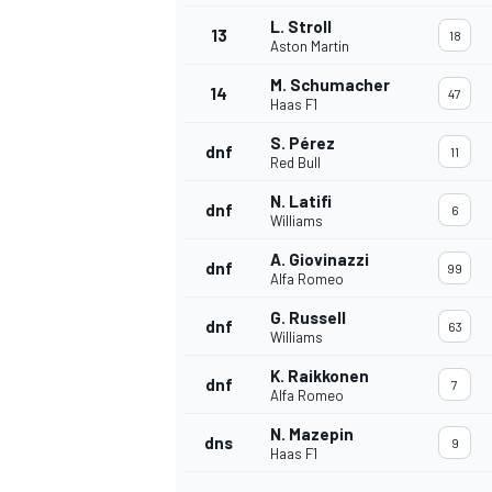
L. Stroll
13
18
Aston Martin
M. Schumacher
14
47
Haas F1
S. Pérez
dnf
11
Red Bull
N. Latifi
dnf
6
Williams
A. Giovinazzi
dnf
99
Alfa Romeo
G. Russell
dnf
63
Williams
K. Raikkonen
dnf
7
Alfa Romeo
N. Mazepin
dns
9
Haas F1