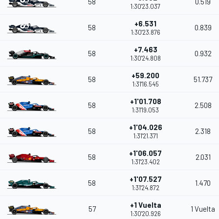
58
0.519
1:30'23.037
+6.531
58
0.839
1:30'23.876
+7.463
58
0.932
1:30'24.808
+59.200
58
51.737
1:31'16.545
+1'01.708
58
2.508
1:31'19.053
+1'04.026
58
2.318
1:31'21.371
+1'06.057
58
2.031
1:31'23.402
+1'07.527
58
1.470
1:31'24.872
+1 Vuelta
57
1 Vuelta
1:30'20.926