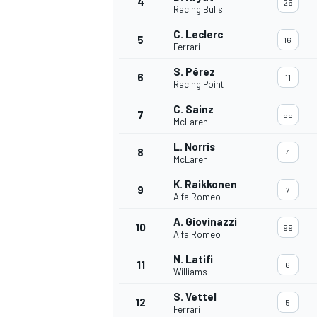
4
26
Racing Bulls
C. Leclerc
5
16
Ferrari
S. Pérez
6
11
Racing Point
C. Sainz
7
55
McLaren
L. Norris
8
4
McLaren
K. Raikkonen
9
7
Alfa Romeo
A. Giovinazzi
10
99
Alfa Romeo
N. Latifi
11
6
Williams
S. Vettel
12
5
Ferrari