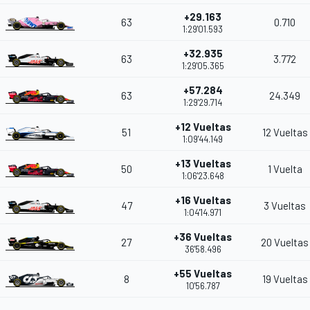
+29.163
63
0.710
1:29'01.593
+32.935
63
3.772
1:29'05.365
+57.284
63
24.349
1:29'29.714
+12 Vueltas
51
12 Vueltas
1:09'44.149
+13 Vueltas
50
1 Vuelta
1:06'23.648
+16 Vueltas
47
3 Vueltas
1:04'14.971
+36 Vueltas
27
20 Vueltas
36'58.496
+55 Vueltas
8
19 Vueltas
10'56.787