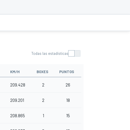
Todas las estadísticas
KM/H
BOXES
PUNTOS
209.428
2
26
209.201
2
18
208.865
1
15