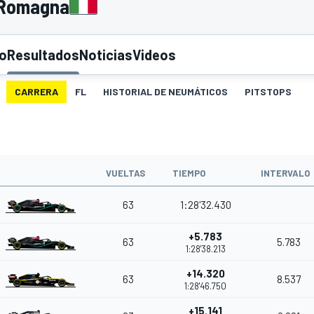
a Romagna
to
Resultados
Noticias
Videos
CARRERA
FL
HISTORIAL DE NEUMÁTICOS
PITSTOPS
O
VUELTAS
TIEMPO
INTERVALO
63
1:28'32.430
+5.783
63
5.783
1:28'38.213
+14.320
63
8.537
1:28'46.750
+15.141