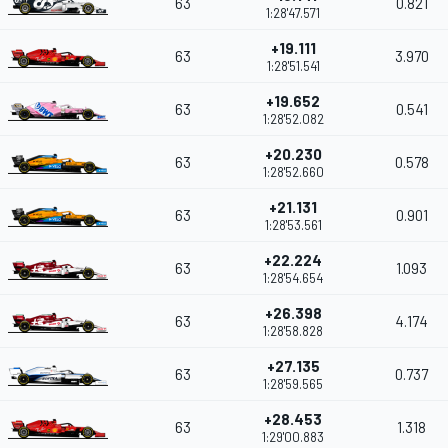
63
0.821
1:28'47.571
+19.111
63
3.970
1:28'51.541
+19.652
63
0.541
1:28'52.082
+20.230
63
0.578
1:28'52.660
+21.131
63
0.901
1:28'53.561
+22.224
63
1.093
1:28'54.654
+26.398
63
4.174
1:28'58.828
+27.135
63
0.737
1:28'59.565
+28.453
63
1.318
1:29'00.883