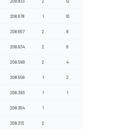
208.833
2
12
208.678
1
10
208.657
2
8
208.634
2
6
208.599
2
4
208.556
1
2
208.393
1
1
208.364
1
208.313
2