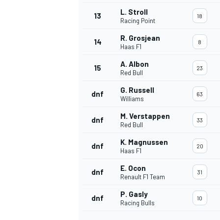
L. Stroll
13
18
Racing Point
R. Grosjean
14
8
Haas F1
A. Albon
15
23
Red Bull
G. Russell
dnf
63
Williams
M. Verstappen
dnf
33
Red Bull
K. Magnussen
dnf
20
Haas F1
E. Ocon
dnf
31
Renault F1 Team
P. Gasly
dnf
10
Racing Bulls