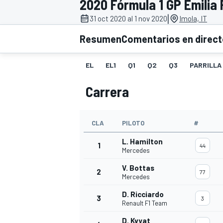
2020 Fórmula 1 GP Emili
|
FÓRMULA E
MOTO
31 oct 2020 al 1 nov 2020
Imola, IT
Resumen
Comentarios en direc
EL
EL1
Q1
Q2
Q3
PARRILLA
Carrera
NASCAR
INDYCAR
SPORTSCAR
RALLY
TURISM
CLA
PILOTO
#
L. Hamilton
1
44
Mercedes
V. Bottas
2
77
Mercedes
D. Ricciardo
3
3
Renault F1 Team
MÁS
D. Kvyat