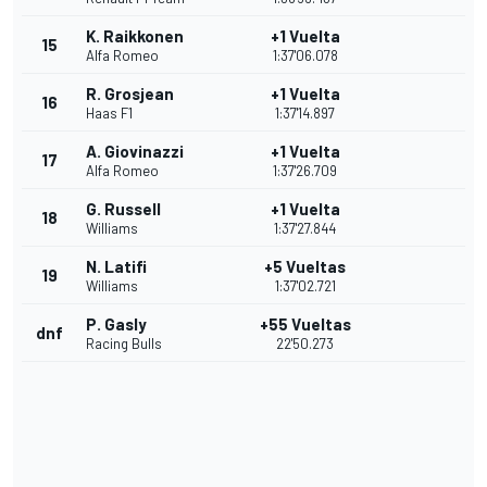
K. Raikkonen
+1 Vuelta
15
Alfa Romeo
1:37'06.078
R. Grosjean
+1 Vuelta
16
Haas F1
1:37'14.897
A. Giovinazzi
+1 Vuelta
17
Alfa Romeo
1:37'26.709
G. Russell
+1 Vuelta
18
Williams
1:37'27.844
N. Latifi
+5 Vueltas
19
Williams
1:37'02.721
P. Gasly
+55 Vueltas
dnf
Racing Bulls
22'50.273