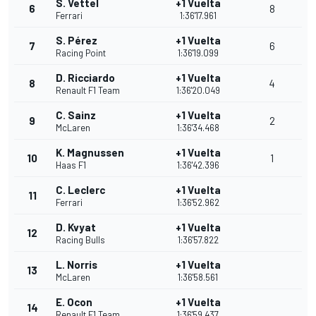
S. Vettel
+1 Vuelta
6
8
Ferrari
1:36'17.961
S. Pérez
+1 Vuelta
7
6
Racing Point
1:36'19.099
D. Ricciardo
+1 Vuelta
8
4
Renault F1 Team
1:36'20.049
C. Sainz
+1 Vuelta
9
2
McLaren
1:36'34.468
K. Magnussen
+1 Vuelta
10
1
Haas F1
1:36'42.396
C. Leclerc
+1 Vuelta
11
Ferrari
1:36'52.962
D. Kvyat
+1 Vuelta
12
Racing Bulls
1:36'57.822
L. Norris
+1 Vuelta
13
McLaren
1:36'58.561
E. Ocon
+1 Vuelta
14
Renault F1 Team
1:36'59.437