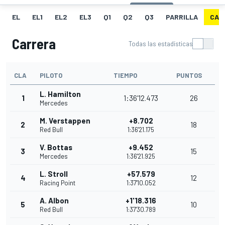
EL
EL1
EL2
EL3
Q1
Q2
Q3
PARRILLA
CAR
Carrera
Todas las estadísticas
CLA
PILOTO
TIEMPO
PUNTOS
L. Hamilton
1
1:36'12.473
26
Mercedes
M. Verstappen
+8.702
2
18
Red Bull
1:36'21.175
V. Bottas
+9.452
3
15
Mercedes
1:36'21.925
L. Stroll
+57.579
4
12
Racing Point
1:37'10.052
A. Albon
+1'18.316
5
10
Red Bull
1:37'30.789