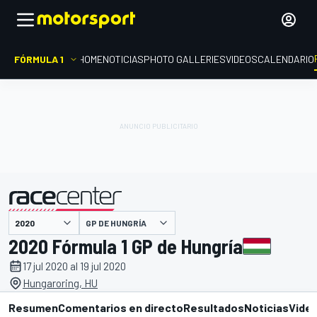
FÓRMULA 1
HOME
NOTICIAS
PHOTO GALLERIES
VIDEOS
CALENDARIO
GP DE HUNGRÍA
presentado por
2020 Fórmula 1 GP de Hungría
17 jul 2020 al 19 jul 2020
Hungaroring, HU
Resumen
Comentarios en directo
Resultados
Noticias
Vide