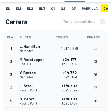
EL
EL1
EL2
EL3
Q1
Q2
Q3
PARRILLA
CAR
Carrera
Todas las estadísticas
CLA
PILOTO
TIEMPO
PUNTOS
L. Hamilton
1
1:31'45.279
25
Mercedes
M. Verstappen
+24.177
2
18
Red Bull
1:32'09.456
V. Bottas
+44.752
3
16
Mercedes
1:32'30.031
L. Stroll
+1 Vuelta
4
12
Racing Point
1:32'06.724
S. Pérez
+1 Vuelta
5
10
Racing Point
1:32'09.464