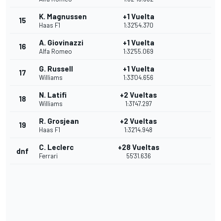
K. Magnussen
+1 Vuelta
15
Haas F1
1:32'54.370
A. Giovinazzi
+1 Vuelta
16
Alfa Romeo
1:32'55.069
G. Russell
+1 Vuelta
17
Williams
1:33'04.656
N. Latifi
+2 Vueltas
18
Williams
1:31'47.297
R. Grosjean
+2 Vueltas
19
Haas F1
1:32'14.948
C. Leclerc
+28 Vueltas
dnf
Ferrari
55'31.636