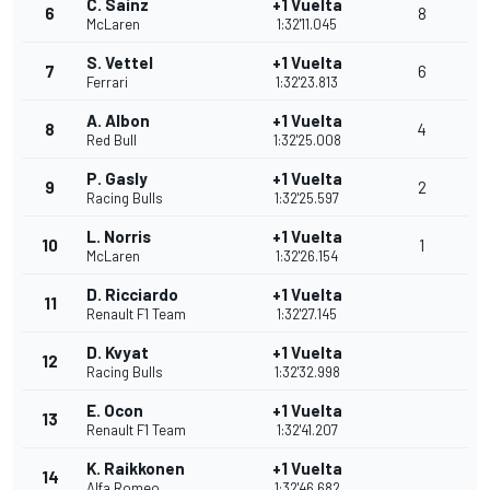
C. Sainz
+1 Vuelta
6
8
McLaren
1:32'11.045
S. Vettel
+1 Vuelta
7
6
Ferrari
1:32'23.813
A. Albon
+1 Vuelta
8
4
Red Bull
1:32'25.008
P. Gasly
+1 Vuelta
9
2
Racing Bulls
1:32'25.597
L. Norris
+1 Vuelta
10
1
McLaren
1:32'26.154
D. Ricciardo
+1 Vuelta
11
Renault F1 Team
1:32'27.145
D. Kvyat
+1 Vuelta
12
Racing Bulls
1:32'32.998
E. Ocon
+1 Vuelta
13
Renault F1 Team
1:32'41.207
K. Raikkonen
+1 Vuelta
14
Alfa Romeo
1:32'46.682