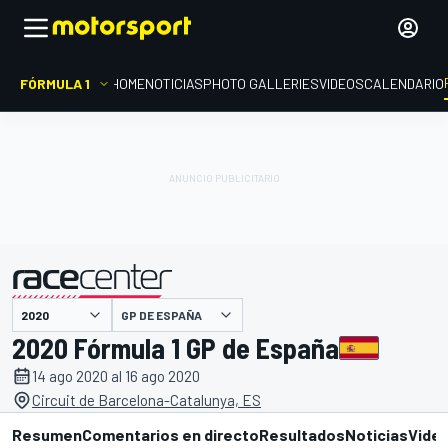
FÓRMULA 1
HOME
NOTICIAS
PHOTO GALLERIES
VIDEOS
CALENDARIO
GP DE ESPAÑA
presentado por
2020 Fórmula 1 GP de España
14 ago 2020 al 16 ago 2020
Circuit de Barcelona-Catalunya, ES
Resumen
Comentarios en directo
Resultados
Noticias
Vide