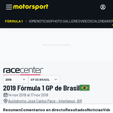
FÓRMULA 1
HOME
NOTICIAS
PHOTO GALLERIES
VIDEOS
CALENDARIO
GP DE BRASIL
presentado por
2019 Fórmula 1 GP de Brasil
14 nov 2019 al 17 nov 2019
Autódromo José Carlos Pace - Interlagos, BR
Resumen
Comentarios en directo
Resultados
Noticias
Vide