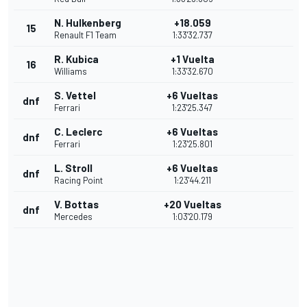
N. Hulkenberg
+18.059
15
Renault F1 Team
1:33'32.737
R. Kubica
+1 Vuelta
16
Williams
1:33'32.670
S. Vettel
+6 Vueltas
dnf
Ferrari
1:23'25.347
C. Leclerc
+6 Vueltas
dnf
Ferrari
1:23'25.801
L. Stroll
+6 Vueltas
dnf
Racing Point
1:23'44.211
V. Bottas
+20 Vueltas
dnf
Mercedes
1:03'20.179