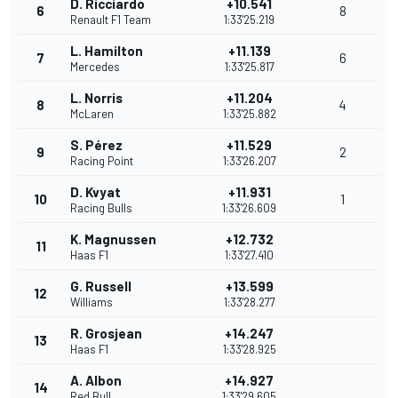
D. Ricciardo
+10.541
6
8
Renault F1 Team
1:33'25.219
L. Hamilton
+11.139
7
6
Mercedes
1:33'25.817
L. Norris
+11.204
8
4
McLaren
1:33'25.882
S. Pérez
+11.529
9
2
Racing Point
1:33'26.207
D. Kvyat
+11.931
10
1
Racing Bulls
1:33'26.609
K. Magnussen
+12.732
11
Haas F1
1:33'27.410
G. Russell
+13.599
12
Williams
1:33'28.277
R. Grosjean
+14.247
13
Haas F1
1:33'28.925
A. Albon
+14.927
14
Red Bull
1:33'29.605