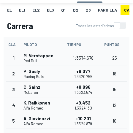
EL
EL1
EL2
EL3
Q1
Q2
Q3
PARRILLA
CAR
Carrera
Todas las estadísticas
CLA
PILOTO
TIEMPO
PUNTOS
M. Verstappen
1
1:33'14.678
25
Red Bull
P. Gasly
+6.077
2
18
Racing Bulls
1:33'20.755
C. Sainz
+8.896
3
15
McLaren
1:33'23.574
K. Raikkonen
+9.452
4
12
Alfa Romeo
1:33'24.130
A. Giovinazzi
+10.201
5
10
Alfa Romeo
1:33'24.879