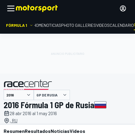
FÓRMULA 1
HOME
NOTICIAS
PHOTO GALLERIES
VIDEOS
CALENDARIO
GP DE RUSIA
presentado por
2016 Fórmula 1 GP de Rusia
28 abr 2016 al 1 may 2016
, RU
Resumen
Resultados
Noticias
Videos