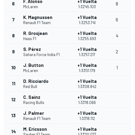
F. Alonso
+1 Vuelta
6
8
McLaren
1:32'45.103
K. Magnussen
+1 Vuelta
7
6
Renault F1 Team
1:32'53.741
R. Grosjean
+1 Vuelta
8
4
Haas F1
1:32'55.693
S. Pérez
+1 Vuelta
9
2
Sahara Force India F1
1:32'57.217
J. Button
+1 Vuelta
10
1
McLaren
1:33'01.179
D. Ricciardo
+1 Vuelta
11
Red Bull
1:33'08.842
C. Sainz
+1 Vuelta
12
Racing Bulls
1:33'18.066
J. Palmer
+1 Vuelta
13
Renault F1 Team
1:33'18.112
M. Ericsson
+1 Vuelta
14
Sauber F1 Team
1:33'20.077