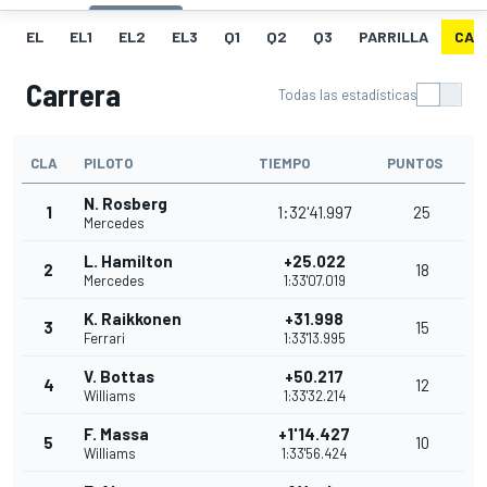
EL
EL1
EL2
EL3
Q1
Q2
Q3
PARRILLA
CAR
Carrera
Todas las estadísticas
CLA
PILOTO
TIEMPO
PUNTOS
N. Rosberg
1
1:32'41.997
25
Mercedes
L. Hamilton
+25.022
2
18
Mercedes
1:33'07.019
K. Raikkonen
+31.998
3
15
Ferrari
1:33'13.995
V. Bottas
+50.217
4
12
Williams
1:33'32.214
F. Massa
+1'14.427
5
10
Williams
1:33'56.424