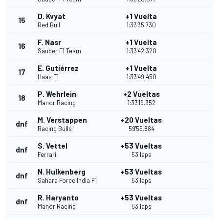
D. Kvyat
+1 Vuelta
15
Red Bull
1:33'35.730
F. Nasr
+1 Vuelta
16
Sauber F1 Team
1:33'42.320
E. Gutiérrez
+1 Vuelta
17
Haas F1
1:33'49.450
P. Wehrlein
+2 Vueltas
18
Manor Racing
1:33'19.352
M. Verstappen
+20 Vueltas
dnf
Racing Bulls
59'59.884
S. Vettel
+53 Vueltas
dnf
Ferrari
53 laps
N. Hulkenberg
+53 Vueltas
dnf
Sahara Force India F1
53 laps
R. Haryanto
+53 Vueltas
dnf
Manor Racing
53 laps