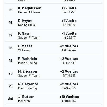
K. Magnussen
+1 Vuelta
15
Renault F1 Team
1:41'27.458
D. Kvyat
+1 Vuelta
16
Racing Bulls
1:41'28.177
F. Nasr
+1 Vuelta
17
Sauber F1 Team
1:41'29.647
F. Massa
+2 Vueltas
18
Williams
1:40'54.442
P. Wehrlein
+2 Vueltas
19
Manor Racing
1:41'12.709
M. Ericsson
+2 Vueltas
20
Sauber F1 Team
1:41'16.551
R. Haryanto
+2 Vueltas
21
Manor Racing
1:41'44.655
J. Button
+10 Vueltas
dnf
McLaren
1:29'08.652