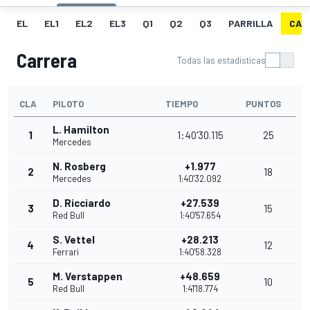
EL
EL1
EL2
EL3
Q1
Q2
Q3
PARRILLA
CAR
Carrera
Todas las estadísticas
CLA
PILOTO
TIEMPO
PUNTOS
L. Hamilton
1
1:40'30.115
25
Mercedes
N. Rosberg
+1.977
2
18
Mercedes
1:40'32.092
D. Ricciardo
+27.539
3
15
Red Bull
1:40'57.654
S. Vettel
+28.213
4
12
Ferrari
1:40'58.328
M. Verstappen
+48.659
5
10
Red Bull
1:41'18.774