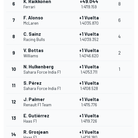
K. Raikkonen
+49.044
6
8
Ferrari
1:41'19.159
F. Alonso
+1 Vuelta
7
6
McLaren
1:40'35.870
C. Sainz
+1 Vuelta
8
4
Racing Bulls
1:40'39.352
V. Bottas
+1 Vuelta
9
2
Williams
1:40'46.620
N. Hulkenberg
+1 Vuelta
10
1
Sahara Force India F1
1:40'53.711
S. Pérez
+1 Vuelta
11
Sahara Force India F1
1:41'08.528
J. Palmer
+1 Vuelta
12
Renault F1 Team
1:41'15.776
E. Gutiérrez
+1 Vuelta
13
Haas F1
1:41'19.726
R. Grosjean
+1 Vuelta
14
Haas F1
1:41'26.180