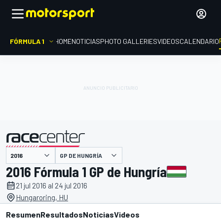
FÓRMULA 1
HOME
NOTICIAS
PHOTO GALLERIES
VIDEOS
CALENDARIO
GP DE HUNGRÍA
presentado por
2016 Fórmula 1 GP de Hungría
21 jul 2016 al 24 jul 2016
Hungaroring, HU
Resumen
Resultados
Noticias
Videos