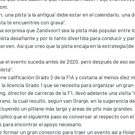
com.
n, una pista ‘a la antigua’ debe estar en el calendario, una d
ista te encuentres con grava”.
a sorpresa que Zandvoort sea la pista más popular entre lo
sta desafiante y por lo tanto divertida para conducir y par
erven. Así que creo que la pista encaja en la estrategia (de
ue el evento suceda antes de 2020, pero después de eso se
lista”.
ne calificación Grado 2 de la FIA y costaría al menos diez m
a la licencia Grado 1 que se necesita para organizar un gran
g, director de carreras de la F1, llevó adelante una visita “no
erano, la cual resultó, según van Oranje, en la sugerencia de
ncluyendo un pitlane más largo y áreas de pits más grandes.
plicó que el siguiente paso es conversar al respecto con el
 para encontrar el apoyo necesario.
formar un gran consorcio para traer un evento así a Holand