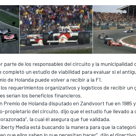
or parte de los responsables del circuito y la municipalidad 
 completó un estudio de viabilidad para evaluar si el antig
io de Holanda puede volver a recibir a la F1.
los requerimientos organizativos y logísticos de recibir un
es serían los beneficios financieros.
an Premio de Holanda disputado en Zandvoort fue en 1985 
o-propietario del circuito, dijo que el estudio fue llevado a
orazonada”, la cual él asegura que fue validada.
Liberty Media está buscando la manera para que la categorí
reo que ellos saben lo que necesitan hacer”, dijo el directivo