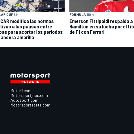
CAR CUP
8 h
FÓRMULA 1
10 h
CAR modifica las normas
Emerson Fittipaldi respalda a
ativas a las pausas entre
Hamilton en su lucha por el tít
pas para acortar los periodos
de F1 con Ferrari
bandera amarilla
Motor1.com
Motorsportjobs.com
Autosport.com
Motorsportstats.com