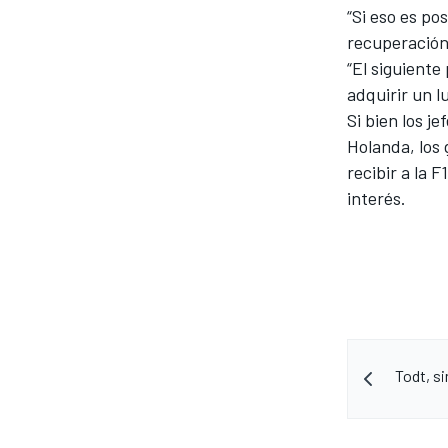
“Si eso es po
recuperación 
“El siguiente
adquirir un l
Si bien los j
Holanda, los
recibir a la 
interés.
Todt, si