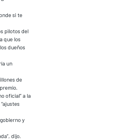
onde si te
s pilotos del
a que los
 los dueños
ría un
illones de
 premio.
 oficial” a la
 “ajustes
 gobierno y
a”, dijo.