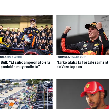
ULA 1
27 dic 2017
FÓRMULA 1
23 dic 2017
 Bull: "El subcampeonato era
Marko alaba la fortaleza ment
 posición muy realista"
de Verstappen