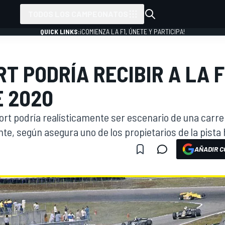
TODOS LOS CAMPEONATOS
QUICK LINKS:
¡COMIENZA LA F1, ÚNETE Y PARTICIPA!
T PODRÍA RECIBIR A LA F
E 2020
oort podría realísticamente ser escenario de una carre
te, según asegura uno de los propietarios de la pista
AÑADIR C