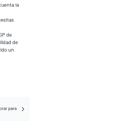
cuenta la
cesitas
 GP de
lidad de
nido un
orar para