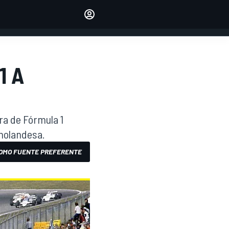
Make your voice heard with
article commenting.
INICIAR SESIÓN
EDICIÓN
1 A
ESPANOL
ra de Fórmula 1
 holandesa.
OMO FUENTE PREFERENTE