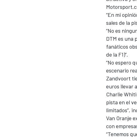
Motorsport.
“En mi opinió
sales de la p
“No es ningun
DTM es una pi
fanáticos obs
de la F1)”.
“No espero q
escenario rea
Zandvoort tie
euros llevar 
Charlie Whitin
pista en el v
limitados”, i
Van Oranje ex
con empresas
“Tenemos que 