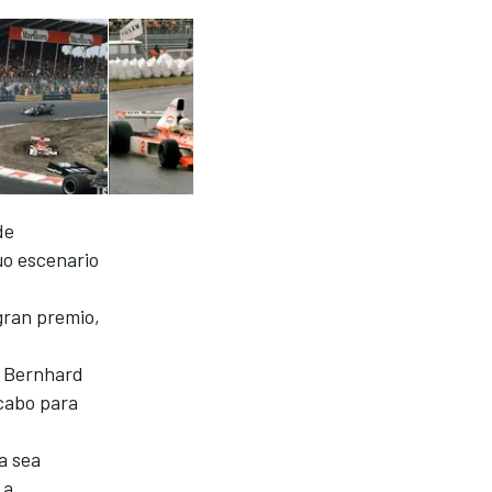
de
uo escenario
 gran premio,
y Bernhard
 cabo para
a sea
 a