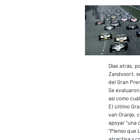
Días atrás, p
Zandvoort, se
del Gran Prem
Se evaluaron 
así como cuál
El último Gr
van Oranje, c
apoyar “una c
“Pienso que 
atractiva y c