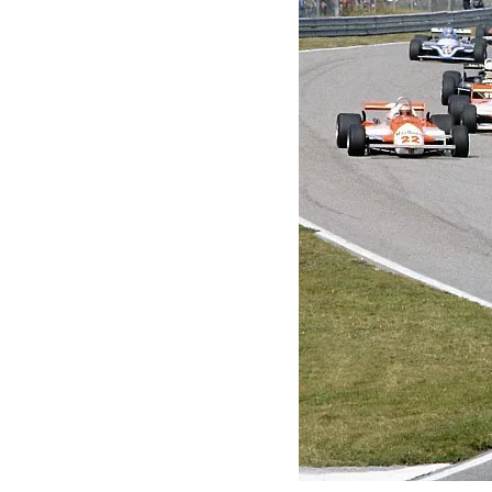
FÓRMULA E
MOTO
NASCAR
INDYCAR
SPORTSCAR
RALLY
TURISM
MÁS