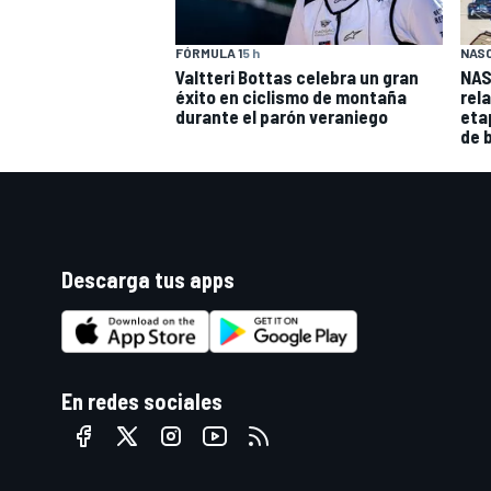
FÓRMULA 1
5 h
NAS
Valtteri Bottas celebra un gran
NAS
éxito en ciclismo de montaña
rel
durante el parón veraniego
eta
de 
Descarga tus apps
En redes sociales