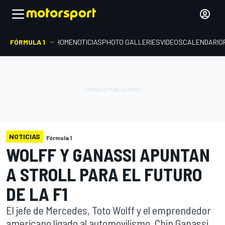
FÓRMULA 1
HOME
NOTICIAS
PHOTO GALLERIES
VIDEOS
CALENDARIO
NOTICIAS
Fórmula 1
WOLFF Y GANASSI APUNTAN
A STROLL PARA EL FUTURO
DE LA F1
El jefe de Mercedes, Toto Wolff y el emprendedor
americano ligado al automovilismo, Chip Ganassi,