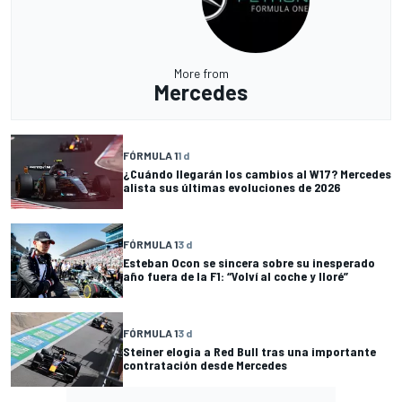
More from
Mercedes
FÓRMULA 1
1 d
¿Cuándo llegarán los cambios al W17? Mercedes
alista sus últimas evoluciones de 2026
FÓRMULA 1
3 d
Esteban Ocon se sincera sobre su inesperado
año fuera de la F1: “Volví al coche y lloré”
FÓRMULA 1
3 d
Steiner elogia a Red Bull tras una importante
contratación desde Mercedes