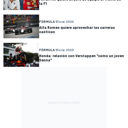
la F1
FÓRMULA 1
3 ene 2020
Alfa Romeo quiere aprovechar las carreras
caóticas
FÓRMULA 1
3 ene 2020
Honda: relación con Verstappen "como un joven
Senna"