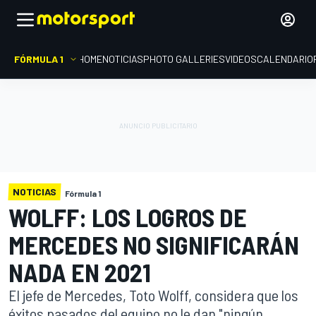
FÓRMULA 1
HOME
NOTICIAS
PHOTO GALLERIES
VIDEOS
CALENDARIO
NOTICIAS
Fórmula 1
WOLFF: LOS LOGROS DE
MERCEDES NO SIGNIFICARÁN
NADA EN 2021
El jefe de Mercedes, Toto Wolff, considera que los
éxitos pasados del equipo no le dan "ningún