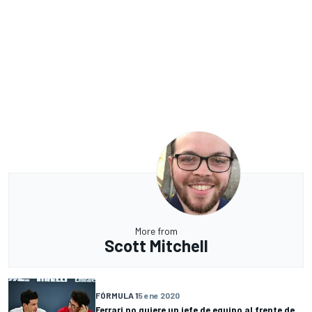
More from
Scott Mitchell
FÓRMULA 1
5 ene 2020
Ferrari no quiere un jefe de equipo al frente de