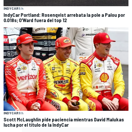
INDYCAR
5 h
IndyCar Portland: Rosenqvist arrebata la pole a Palou por
0.018s; O’Ward fuera del top 12
INDYCAR
8 h
Scott McLaughlin pide paciencia mientras David Malukas
lucha por el título de la IndyCar