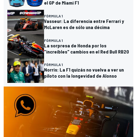
el GP de Miami F1
FÓRMULA 1
Vasseur: La diferencia entre Ferrari y
McLaren es de sólo una décima
FÓRMULA 1
La sorpresa de Honda por los
"increíbles" cambios en el Red Bull RB20
FÓRMULA 1
Norris: La F1 quizás no vuelva a ver un
piloto con la longevidad de Alonso