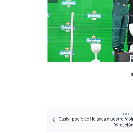
S
ARTÍC
Gasly: podio de Holanda muestra Alpin
"direcció