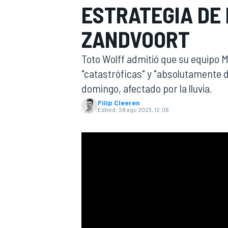
ESTRATEGIA DE
FÓRMULA E
MOTO
ZANDVOORT
Toto Wolff admitió que su equipo 
"catastróficas" y "absolutamente d
domingo, afectado por la lluvia.
Filip Cleeren
NASCAR
INDYCAR
SPORTSCAR
RALLY
TURISM
Edited:
28 ago 2023, 12:06
MÁS