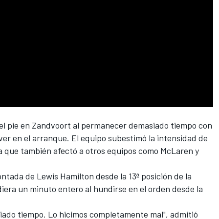
 el pie en Zandvoort al permanecer demasiado tiempo con
er en el arranque. El equipo subestimó la intensidad de
 ya que también afectó a otros equipos como McLaren y
montada de
Lewis Hamilton
desde la 13ª posición de la
iera un minuto entero al hundirse en el orden desde la
ado tiempo. Lo hicimos completamente mal", admitió