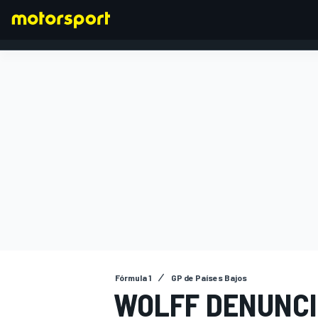
FÓRMULA 1
Fórmula 1
GP de Países Bajos
WOLFF DENUNCI